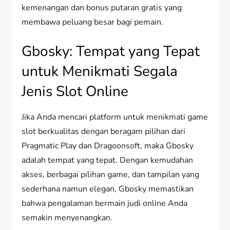
kemenangan dan bonus putaran gratis yang
membawa peluang besar bagi pemain.
Gbosky: Tempat yang Tepat
untuk Menikmati Segala
Jenis Slot Online
Jika Anda mencari platform untuk menikmati game
slot berkualitas dengan beragam pilihan dari
Pragmatic Play dan Dragoonsoft, maka Gbosky
adalah tempat yang tepat. Dengan kemudahan
akses, berbagai pilihan game, dan tampilan yang
sederhana namun elegan, Gbosky memastikan
bahwa pengalaman bermain judi online Anda
semakin menyenangkan.