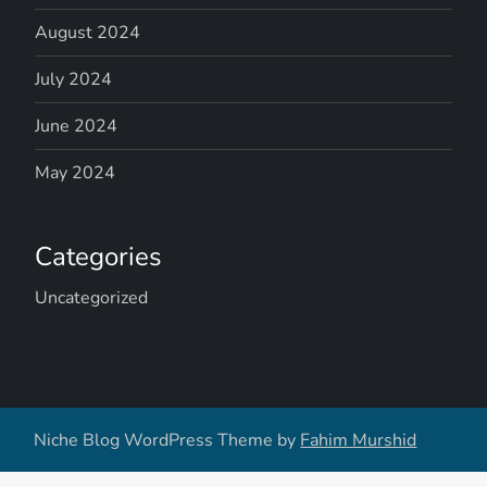
August 2024
July 2024
June 2024
May 2024
Categories
Uncategorized
Niche Blog WordPress Theme by
Fahim Murshid