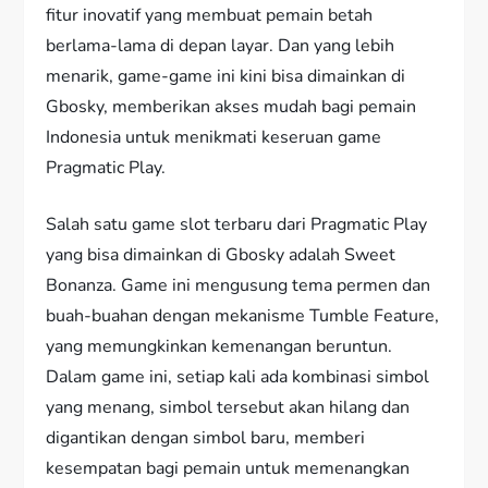
fitur inovatif yang membuat pemain betah
berlama-lama di depan layar. Dan yang lebih
menarik, game-game ini kini bisa dimainkan di
Gbosky, memberikan akses mudah bagi pemain
Indonesia untuk menikmati keseruan game
Pragmatic Play.
Salah satu game slot terbaru dari Pragmatic Play
yang bisa dimainkan di Gbosky adalah Sweet
Bonanza. Game ini mengusung tema permen dan
buah-buahan dengan mekanisme Tumble Feature,
yang memungkinkan kemenangan beruntun.
Dalam game ini, setiap kali ada kombinasi simbol
yang menang, simbol tersebut akan hilang dan
digantikan dengan simbol baru, memberi
kesempatan bagi pemain untuk memenangkan