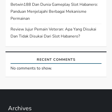
Betwin188 Dan Dunia Gameplay Slot Habanero:
Panduan Menjelajahi Berbagai Mekanisme
Permainan
Review Jujur Pemain Veteran: Apa Yang Disukai
Dan Tidak Disukai Dari Slot Habanero?
RECENT COMMENTS
No comments to show.
Archives