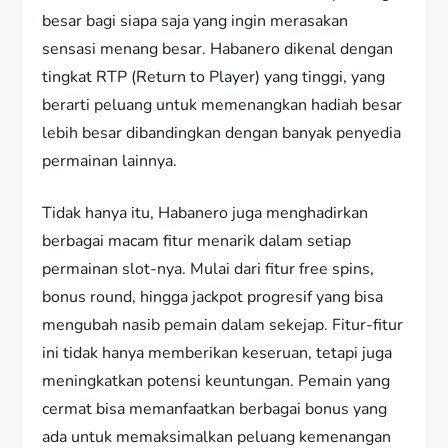
besar bagi siapa saja yang ingin merasakan
sensasi menang besar. Habanero dikenal dengan
tingkat RTP (Return to Player) yang tinggi, yang
berarti peluang untuk memenangkan hadiah besar
lebih besar dibandingkan dengan banyak penyedia
permainan lainnya.
Tidak hanya itu, Habanero juga menghadirkan
berbagai macam fitur menarik dalam setiap
permainan slot-nya. Mulai dari fitur free spins,
bonus round, hingga jackpot progresif yang bisa
mengubah nasib pemain dalam sekejap. Fitur-fitur
ini tidak hanya memberikan keseruan, tetapi juga
meningkatkan potensi keuntungan. Pemain yang
cermat bisa memanfaatkan berbagai bonus yang
ada untuk memaksimalkan peluang kemenangan