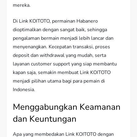
mereka.
Di Link KOITOTO, permainan Habanero
dioptimalkan dengan sangat baik, sehingga
pengalaman bermain menjadi lebih lancar dan
menyenangkan. Kecepatan transaksi, proses
deposit dan withdrawal yang mudah, serta
layanan customer support yang siap membantu
kapan saja, semakin membuat Link KOITOTO
menjadi pilihan utama bagi para pemain di
Indonesia.
Menggabungkan Keamanan
dan Keuntungan
Apa yang membedakan Link KOITOTO dengan