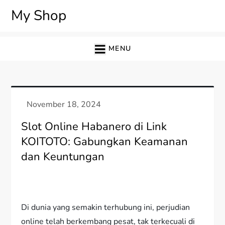
Skip
My Shop
to
content
MENU
Slot Online Habanero di Link
KOITOTO: Gabungkan Keamanan
dan Keuntungan
Di dunia yang semakin terhubung ini, perjudian
online telah berkembang pesat, tak terkecuali di