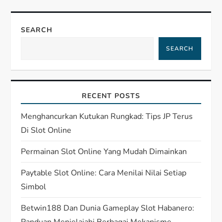
a
SEARCH
v
SEARCH
i
g
RECENT POSTS
a
Menghancurkan Kutukan Rungkad: Tips JP Terus
t
Di Slot Online
Permainan Slot Online Yang Mudah Dimainkan
i
Paytable Slot Online: Cara Menilai Nilai Setiap
o
Simbol
n
Betwin188 Dan Dunia Gameplay Slot Habanero: