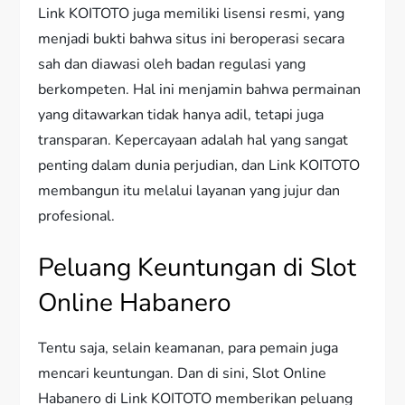
Link KOITOTO juga memiliki lisensi resmi, yang
menjadi bukti bahwa situs ini beroperasi secara
sah dan diawasi oleh badan regulasi yang
berkompeten. Hal ini menjamin bahwa permainan
yang ditawarkan tidak hanya adil, tetapi juga
transparan. Kepercayaan adalah hal yang sangat
penting dalam dunia perjudian, dan Link KOITOTO
membangun itu melalui layanan yang jujur dan
profesional.
Peluang Keuntungan di Slot
Online Habanero
Tentu saja, selain keamanan, para pemain juga
mencari keuntungan. Dan di sini, Slot Online
Habanero di Link KOITOTO memberikan peluang