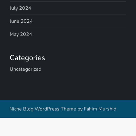
July 2024
June 2024
May 2024
Categories
Uncategorized
Niche Blog WordPress Theme by
Fahim Murshid