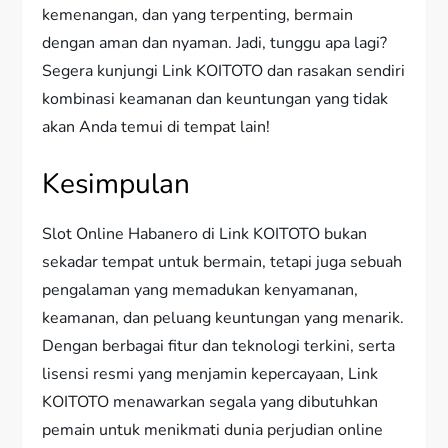
kemenangan, dan yang terpenting, bermain
dengan aman dan nyaman. Jadi, tunggu apa lagi?
Segera kunjungi Link KOITOTO dan rasakan sendiri
kombinasi keamanan dan keuntungan yang tidak
akan Anda temui di tempat lain!
Kesimpulan
Slot Online Habanero di Link KOITOTO bukan
sekadar tempat untuk bermain, tetapi juga sebuah
pengalaman yang memadukan kenyamanan,
keamanan, dan peluang keuntungan yang menarik.
Dengan berbagai fitur dan teknologi terkini, serta
lisensi resmi yang menjamin kepercayaan, Link
KOITOTO menawarkan segala yang dibutuhkan
pemain untuk menikmati dunia perjudian online