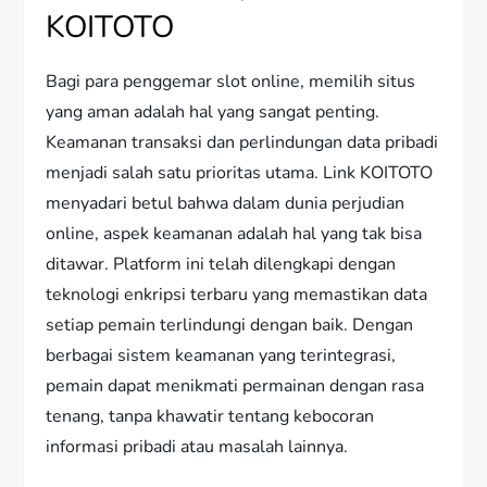
KOITOTO
Bagi para penggemar slot online, memilih situs
yang aman adalah hal yang sangat penting.
Keamanan transaksi dan perlindungan data pribadi
menjadi salah satu prioritas utama. Link KOITOTO
menyadari betul bahwa dalam dunia perjudian
online, aspek keamanan adalah hal yang tak bisa
ditawar. Platform ini telah dilengkapi dengan
teknologi enkripsi terbaru yang memastikan data
setiap pemain terlindungi dengan baik. Dengan
berbagai sistem keamanan yang terintegrasi,
pemain dapat menikmati permainan dengan rasa
tenang, tanpa khawatir tentang kebocoran
informasi pribadi atau masalah lainnya.