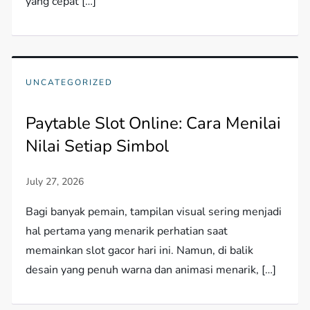
yang cepat […]
UNCATEGORIZED
Paytable Slot Online: Cara Menilai
Nilai Setiap Simbol
Bagi banyak pemain, tampilan visual sering menjadi
hal pertama yang menarik perhatian saat
memainkan slot gacor hari ini. Namun, di balik
desain yang penuh warna dan animasi menarik, […]