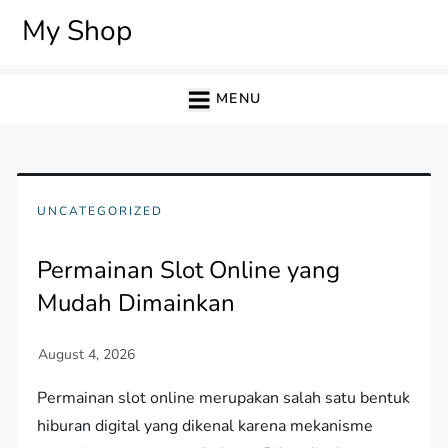
Skip
My Shop
to
content
MENU
UNCATEGORIZED
Permainan Slot Online yang
Mudah Dimainkan
Permainan slot online merupakan salah satu bentuk
hiburan digital yang dikenal karena mekanisme