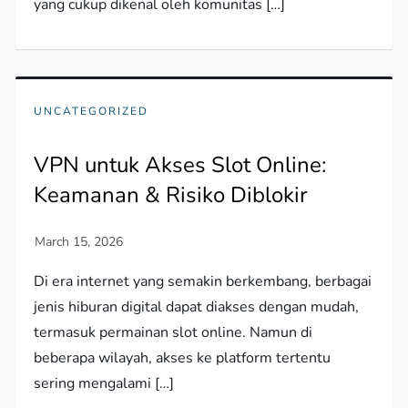
yang cukup dikenal oleh komunitas […]
UNCATEGORIZED
VPN untuk Akses Slot Online:
Keamanan & Risiko Diblokir
Di era internet yang semakin berkembang, berbagai
jenis hiburan digital dapat diakses dengan mudah,
termasuk permainan slot online. Namun di
beberapa wilayah, akses ke platform tertentu
sering mengalami […]