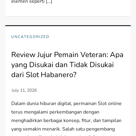
elemen seperti […]
UNCATEGORIZED
Review Jujur Pemain Veteran: Apa
yang Disukai dan Tidak Disukai
dari Slot Habanero?
Dalam dunia hiburan digital, permainan Slot online
terus mengalami perkembangan dengan
menghadirkan berbagai konsep, fitur, dan tampilan
yang semakin menarik. Salah satu pengembang