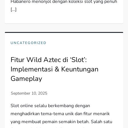
Habanero menonjol dengan koleksi slot yang penuh
[…]
UNCATEGORIZED
Fitur Wild Aztec di ‘Slot’:
Implementasi & Keuntungan
Gameplay
Slot online selalu berkembang dengan
menghadirkan tema-tema unik dan fitur menarik
yang membuat pemain semakin betah. Salah satu