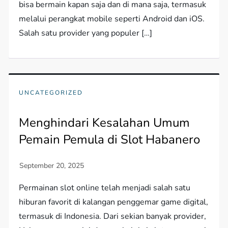
bisa bermain kapan saja dan di mana saja, termasuk
melalui perangkat mobile seperti Android dan iOS.
Salah satu provider yang populer […]
UNCATEGORIZED
Menghindari Kesalahan Umum
Pemain Pemula di Slot Habanero
Permainan slot online telah menjadi salah satu
hiburan favorit di kalangan penggemar game digital,
termasuk di Indonesia. Dari sekian banyak provider,