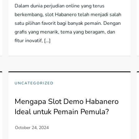
Dalam dunia perjudian online yang terus
berkembang, slot Habanero telah menjadi salah
satu pilihan favorit bagi banyak pemain. Dengan
grafis yang menarik, tema yang beragam, dan
fitur inovatif, […]
UNCATEGORIZED
Mengapa Slot Demo Habanero
Ideal untuk Pemain Pemula?