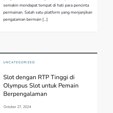
semakin mendapat tempat di hati para pencinta
permainan. Salah satu platform yang menjanjikan
pengalaman bermain […]
UNCATEGORIZED
Slot dengan RTP Tinggi di
Olympus Slot untuk Pemain
Berpengalaman