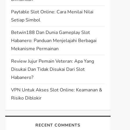
Paytable Slot Online: Cara Menilai Nilai
Setiap Simbol
Betwin188 Dan Dunia Gameplay Slot
Habanero: Panduan Menjelajahi Berbagai
Mekanisme Permainan
Review Jujur Pemain Veteran: Apa Yang
Disukai Dan Tidak Disukai Dari Slot
Habanero?
VPN Untuk Akses Slot Online: Keamanan &
Risiko Diblokir
RECENT COMMENTS