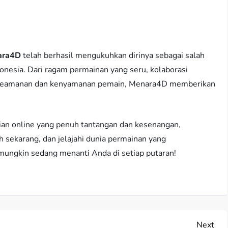
ara4D
telah berhasil mengukuhkan dirinya sebagai salah
donesia. Dari ragam permainan yang seru, kolaborasi
 keamanan dan kenyamanan pemain, Menara4D memberikan
ian online yang penuh tantangan dan kesenangan,
 sekarang, dan jelajahi dunia permainan yang
ungkin sedang menanti Anda di setiap putaran!
Nex
Next