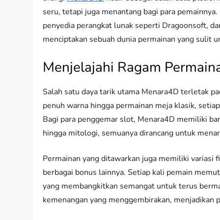
seru, tetapi juga menantang bagi para pemainnya.
penyedia perangkat lunak seperti Dragoonsoft, d
menciptakan sebuah dunia permainan yang sulit u
Menjelajahi Ragam Permain
Salah satu daya tarik utama Menara4D terletak pa
penuh warna hingga permainan meja klasik, setia
Bagi para penggemar slot, Menara4D memiliki ban
hingga mitologi, semuanya dirancang untuk menar
Permainan yang ditawarkan juga memiliki variasi fit
berbagai bonus lainnya. Setiap kali pemain memut
yang membangkitkan semangat untuk terus bermai
kemenangan yang menggembirakan, menjadikan pe