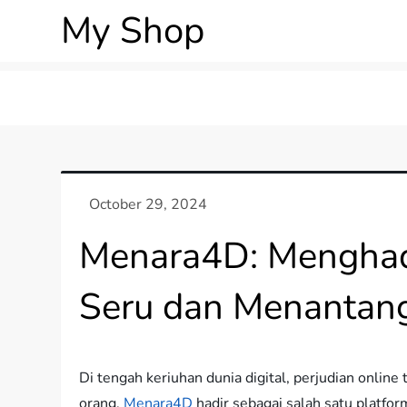
Skip
My Shop
to
content
Menara4D: Menghad
Seru dan Menantan
Di tengah keriuhan dunia digital, perjudian online
orang.
Menara4D
hadir sebagai salah satu platfo