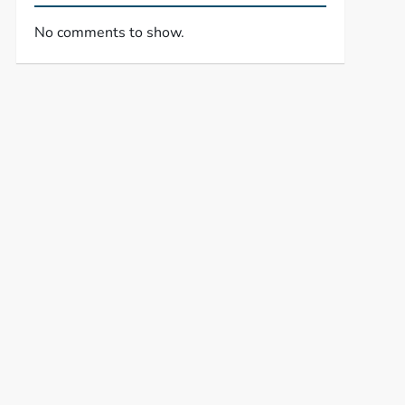
No comments to show.