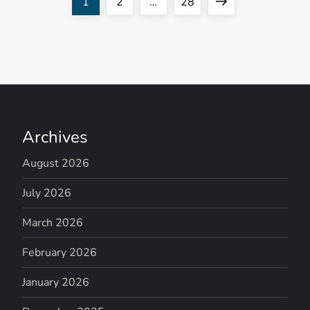
P
Page
Page
Page
Next
1
2
…
28
o
page
s
t
s
Archives
p
August 2026
a
July 2026
g
March 2026
February 2026
i
January 2026
n