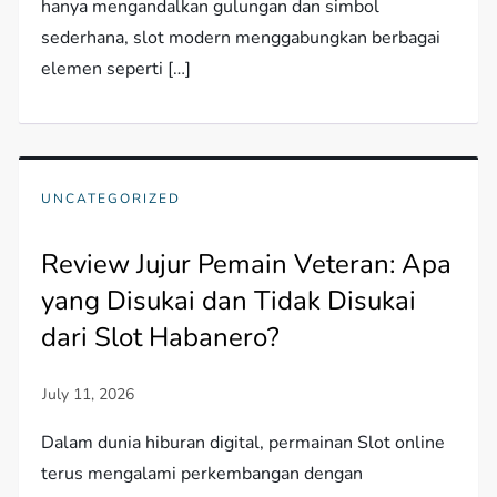
hanya mengandalkan gulungan dan simbol
sederhana, slot modern menggabungkan berbagai
elemen seperti […]
UNCATEGORIZED
Review Jujur Pemain Veteran: Apa
yang Disukai dan Tidak Disukai
dari Slot Habanero?
Dalam dunia hiburan digital, permainan Slot online
terus mengalami perkembangan dengan