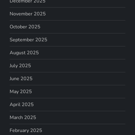
December 2025
a
November 2025
t
October 2025
i
September 2025
o
August 2025
n
July 2025
June 2025
May 2025
April 2025
March 2025
February 2025