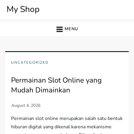
Skip
My Shop
to
content
MENU
UNCATEGORIZED
Permainan Slot Online yang
Mudah Dimainkan
Permainan slot online merupakan salah satu bentuk
hiburan digital yang dikenal karena mekanisme