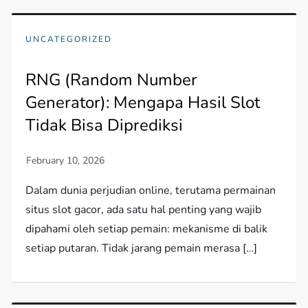
UNCATEGORIZED
RNG (Random Number
Generator): Mengapa Hasil Slot
Tidak Bisa Diprediksi
Dalam dunia perjudian online, terutama permainan
situs slot gacor, ada satu hal penting yang wajib
dipahami oleh setiap pemain: mekanisme di balik
setiap putaran. Tidak jarang pemain merasa […]