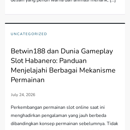
desain yang penuh warna dan animasi menarik, […]
UNCATEGORIZED
Betwin188 dan Dunia Gameplay
Slot Habanero: Panduan
Menjelajahi Berbagai Mekanisme
Permainan
Perkembangan permainan slot online saat ini
menghadirkan pengalaman yang jauh berbeda
dibandingkan konsep permainan sebelumnya. Tidak