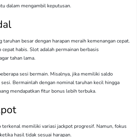
ntu dalam mengambil keputusan.
dal
 taruhan besar dengan harapan meraih kemenangan cepat.
o cepat habis. Slot adalah permainan berbasis
agar tahan lama.
berapa sesi bermain. Misalnya, jika memiliki saldo
 sesi. Bermainlah dengan nominal taruhan kecil hingga
ang mendapatkan fitur bonus lebih terbuka.
kpot
erkenal memiliki variasi jackpot progresif. Namun, fokus
tika hasil tidak sesuai harapan.