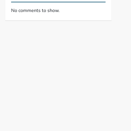
No comments to show.