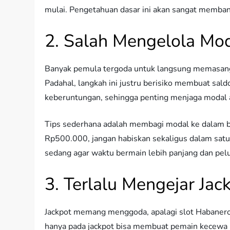
mulai. Pengetahuan dasar ini akan sangat memba
2. Salah Mengelola Mo
Banyak pemula tergoda untuk langsung memasang
Padahal, langkah ini justru berisiko membuat sald
keberuntungan, sehingga penting menjaga modal 
Tips sederhana adalah membagi modal ke dalam be
Rp500.000, jangan habiskan sekaligus dalam satu
sedang agar waktu bermain lebih panjang dan pelu
3. Terlalu Mengejar Jac
Jackpot memang menggoda, apalagi slot Habanero t
hanya pada jackpot bisa membuat pemain kecewa ke