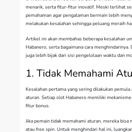
menarik, serta fitur-fitur inovatif. Meski terlihat
pemahaman agar pengalaman bermain lebih menye
melakukan kesalahan sehingga peluang meraih ha
Artikel ini akan membahas beberapa kesalahan um
Habanero, serta bagaimana cara menghindarinya. De
juga lebih bijak dari sisi pengelolaan waktu dan m
1. Tidak Memahami Atu
Kesalahan pertama yang sering dilakukan pemul
aturan. Setiap slot Habanero memiliki mekanisme 
fitur bonus.
Jika pemain tidak memahami aturan, mereka bisa 
atau free spin. Untuk menghindari hal ini, luang