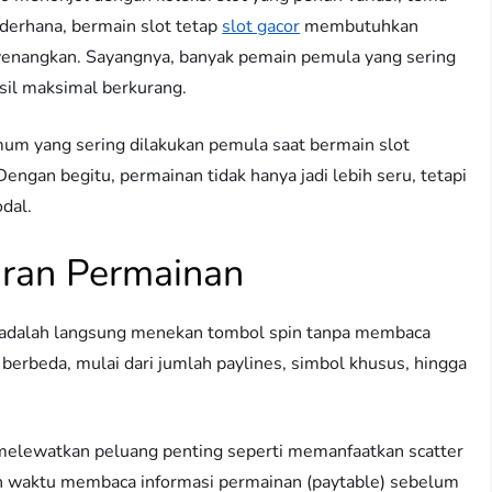
 sederhana, bermain slot tetap
slot gacor
membutuhkan
nangkan. Sayangnya, banyak pemain pemula yang sering
sil maksimal berkurang.
um yang sering dilakukan pemula saat bermain slot
ngan begitu, permainan tidak hanya jadi lebih seru, tetapi
odal.
ran Permainan
a adalah langsung menekan tombol spin tanpa membaca
berbeda, mulai dari jumlah paylines, simbol khusus, hingga
melewatkan peluang penting seperti memanfaatkan scatter
kan waktu membaca informasi permainan (paytable) sebelum