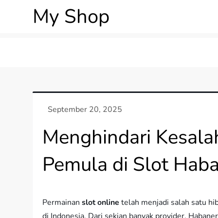
Skip
My Shop
to
content
Menghindari Kesal
Pemula di Slot Hab
Permainan
slot online
telah menjadi salah satu hi
di Indonesia. Dari sekian banyak provider, Habane