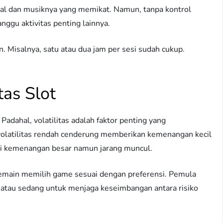
l dan musiknya yang memikat. Namun, tanpa kontrol
ggu aktivitas penting lainnya.
 Misalnya, satu atau dua jam per sesi sudah cukup.
tas Slot
Padahal, volatilitas adalah faktor penting yang
olatilitas rendah cenderung memberikan kemenangan kecil
eri kemenangan besar namun jarang muncul.
emain memilih game sesuai dengan preferensi. Pemula
 atau sedang untuk menjaga keseimbangan antara risiko