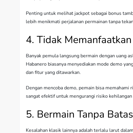
Penting untuk melihat jackpot sebagai bonus tam
lebih menikmati perjalanan permainan tanpa tekan
4. Tidak Memanfaatkan
Banyak pemula langsung bermain dengan uang asli
Habanero biasanya menyediakan mode demo yang b
dan fitur yang ditawarkan.
Dengan mencoba demo, pemain bisa memahami ritm
sangat efektif untuk mengurangi risiko kehilangan
5. Bermain Tanpa Bata
Kesalahan klasik lainnya adalah terlalu larut da