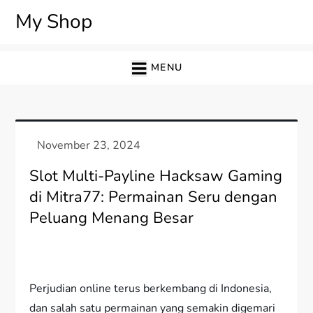
Skip
My Shop
to
content
MENU
Slot Multi-Payline Hacksaw Gaming
di Mitra77: Permainan Seru dengan
Peluang Menang Besar
Perjudian online terus berkembang di Indonesia,
dan salah satu permainan yang semakin digemari