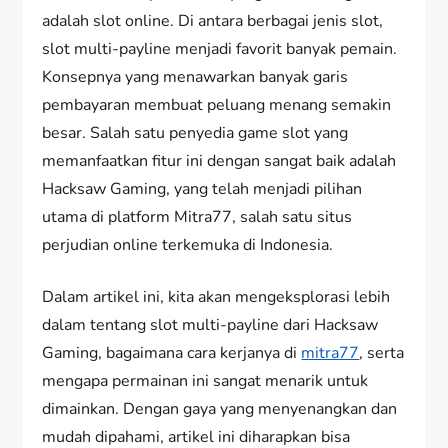
adalah slot online. Di antara berbagai jenis slot,
slot multi-payline menjadi favorit banyak pemain.
Konsepnya yang menawarkan banyak garis
pembayaran membuat peluang menang semakin
besar. Salah satu penyedia game slot yang
memanfaatkan fitur ini dengan sangat baik adalah
Hacksaw Gaming, yang telah menjadi pilihan
utama di platform Mitra77, salah satu situs
perjudian online terkemuka di Indonesia.
Dalam artikel ini, kita akan mengeksplorasi lebih
dalam tentang slot multi-payline dari Hacksaw
Gaming, bagaimana cara kerjanya di
mitra77
, serta
mengapa permainan ini sangat menarik untuk
dimainkan. Dengan gaya yang menyenangkan dan
mudah dipahami, artikel ini diharapkan bisa