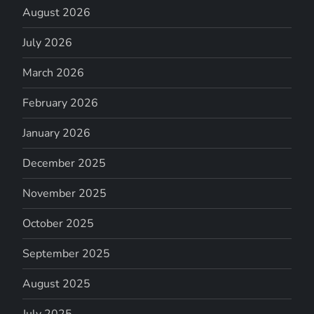
August 2026
July 2026
March 2026
February 2026
January 2026
December 2025
November 2025
October 2025
September 2025
August 2025