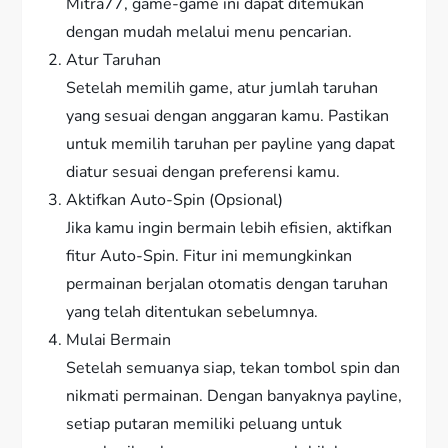
Mitra77, game-game ini dapat ditemukan
dengan mudah melalui menu pencarian.
Atur Taruhan
Setelah memilih game, atur jumlah taruhan
yang sesuai dengan anggaran kamu. Pastikan
untuk memilih taruhan per payline yang dapat
diatur sesuai dengan preferensi kamu.
Aktifkan Auto-Spin (Opsional)
Jika kamu ingin bermain lebih efisien, aktifkan
fitur Auto-Spin. Fitur ini memungkinkan
permainan berjalan otomatis dengan taruhan
yang telah ditentukan sebelumnya.
Mulai Bermain
Setelah semuanya siap, tekan tombol spin dan
nikmati permainan. Dengan banyaknya payline,
setiap putaran memiliki peluang untuk