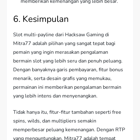
memberikan kemenangan yang lebih besar.
6. Kesimpulan
Slot multi-payline dari Hacksaw Gaming di
Mitra77 adalah pilihan yang sangat tepat bagi
pemain yang ingin merasakan pengalaman
bermain slot yang lebih seru dan penuh peluang.
Dengan banyaknya garis pembayaran, fitur bonus
menarik, serta desain grafis yang memukau,
permainan ini memberikan pengalaman bermain
yang lebih intens dan menyenangkan.
Tidak hanya itu, fitur-fitur tambahan seperti free
spins, wilds, dan multipliers semakin
memperbesar peluang kemenangan. Dengan RTP
yang menguntungkan, Mitra77 adalah tempat