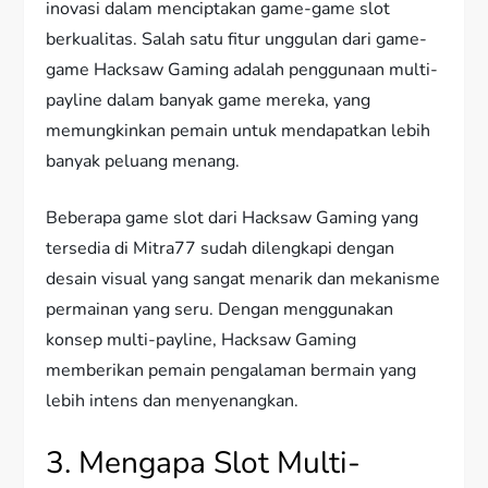
inovasi dalam menciptakan game-game slot
berkualitas. Salah satu fitur unggulan dari game-
game Hacksaw Gaming adalah penggunaan multi-
payline dalam banyak game mereka, yang
memungkinkan pemain untuk mendapatkan lebih
banyak peluang menang.
Beberapa game slot dari Hacksaw Gaming yang
tersedia di Mitra77 sudah dilengkapi dengan
desain visual yang sangat menarik dan mekanisme
permainan yang seru. Dengan menggunakan
konsep multi-payline, Hacksaw Gaming
memberikan pemain pengalaman bermain yang
lebih intens dan menyenangkan.
3. Mengapa Slot Multi-