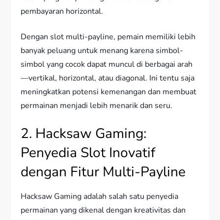
pembayaran horizontal.
Dengan slot multi-payline, pemain memiliki lebih
banyak peluang untuk menang karena simbol-
simbol yang cocok dapat muncul di berbagai arah
—vertikal, horizontal, atau diagonal. Ini tentu saja
meningkatkan potensi kemenangan dan membuat
permainan menjadi lebih menarik dan seru.
2. Hacksaw Gaming:
Penyedia Slot Inovatif
dengan Fitur Multi-Payline
Hacksaw Gaming adalah salah satu penyedia
permainan yang dikenal dengan kreativitas dan