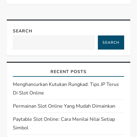
n
a
SEARCH
v
SEARCH
i
g
RECENT POSTS
a
Menghancurkan Kutukan Rungkad: Tips JP Terus
t
Di Slot Online
Permainan Slot Online Yang Mudah Dimainkan
i
Paytable Slot Online: Cara Menilai Nilai Setiap
o
Simbol