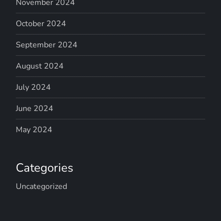
November 2024
October 2024
September 2024
August 2024
July 2024
June 2024
May 2024
Categories
Uncategorized