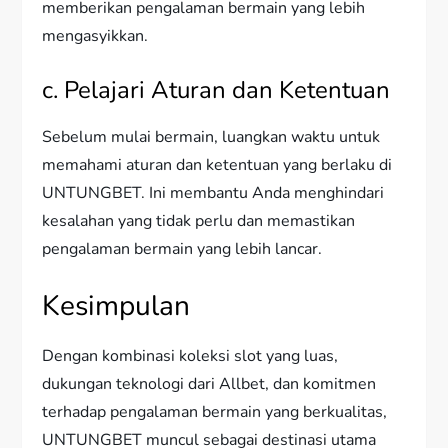
memberikan pengalaman bermain yang lebih
mengasyikkan.
c. Pelajari Aturan dan Ketentuan
Sebelum mulai bermain, luangkan waktu untuk
memahami aturan dan ketentuan yang berlaku di
UNTUNGBET. Ini membantu Anda menghindari
kesalahan yang tidak perlu dan memastikan
pengalaman bermain yang lebih lancar.
Kesimpulan
Dengan kombinasi koleksi slot yang luas,
dukungan teknologi dari Allbet, dan komitmen
terhadap pengalaman bermain yang berkualitas,
UNTUNGBET muncul sebagai destinasi utama