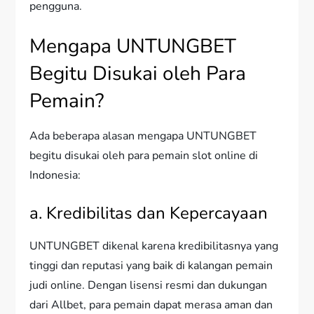
pengguna.
Mengapa UNTUNGBET
Begitu Disukai oleh Para
Pemain?
Ada beberapa alasan mengapa UNTUNGBET
begitu disukai oleh para pemain slot online di
Indonesia:
a. Kredibilitas dan Kepercayaan
UNTUNGBET dikenal karena kredibilitasnya yang
tinggi dan reputasi yang baik di kalangan pemain
judi online. Dengan lisensi resmi dan dukungan
dari Allbet, para pemain dapat merasa aman dan