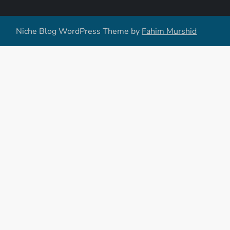
Niche Blog WordPress Theme by
Fahim Murshid