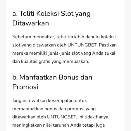
a. Teliti Koleksi Slot yang
Ditawarkan
Sebelum mendaftar, teliti terlebih dahulu koleksi
slot yang ditawarkan oleh UNTUNGBET. Pastikan
mereka memiliki jenis-jenis slot yang Anda sukai
dan kualitas grafis yang memuaskan.
b. Manfaatkan Bonus dan
Promosi
Jangan lewatkan kesempatan untuk
memanfaatkan bonus dan promosi yang
ditawarkan oleh UNTUNGBET. Ini tidak hanya
meningkatkan nilai taruhan Anda tetapi juga