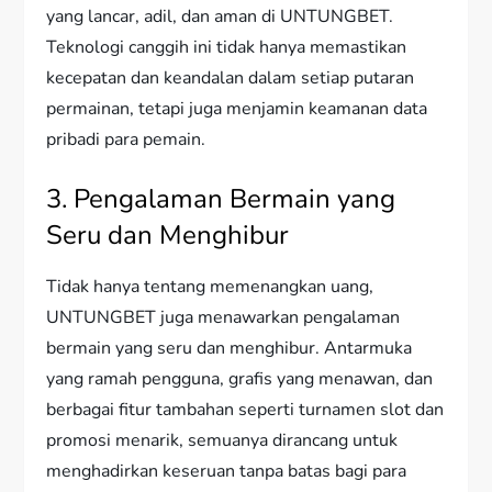
yang lancar, adil, dan aman di UNTUNGBET.
Teknologi canggih ini tidak hanya memastikan
kecepatan dan keandalan dalam setiap putaran
permainan, tetapi juga menjamin keamanan data
pribadi para pemain.
3. Pengalaman Bermain yang
Seru dan Menghibur
Tidak hanya tentang memenangkan uang,
UNTUNGBET juga menawarkan pengalaman
bermain yang seru dan menghibur. Antarmuka
yang ramah pengguna, grafis yang menawan, dan
berbagai fitur tambahan seperti turnamen slot dan
promosi menarik, semuanya dirancang untuk
menghadirkan keseruan tanpa batas bagi para