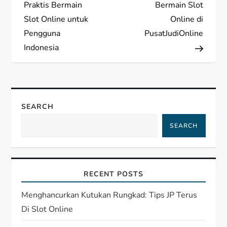
o
Praktis Bermain
Bermain Slot
s
Slot Online untuk
Online di
Pengguna
PusatJudiOnline
t
Indonesia
n
a
SEARCH
v
SEARCH
i
g
RECENT POSTS
a
Menghancurkan Kutukan Rungkad: Tips JP Terus
t
Di Slot Online