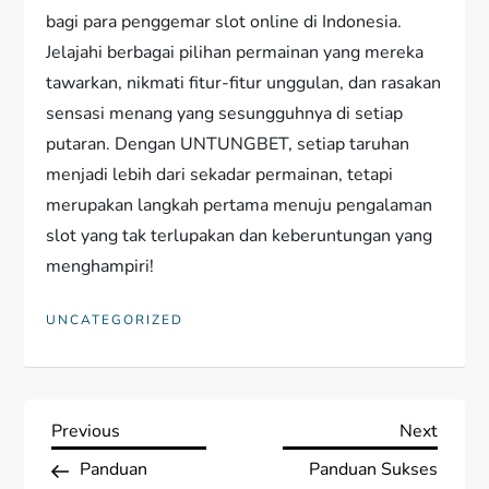
bagi para penggemar slot online di Indonesia.
Jelajahi berbagai pilihan permainan yang mereka
tawarkan, nikmati fitur-fitur unggulan, dan rasakan
sensasi menang yang sesungguhnya di setiap
putaran. Dengan UNTUNGBET, setiap taruhan
menjadi lebih dari sekadar permainan, tetapi
merupakan langkah pertama menuju pengalaman
slot yang tak terlupakan dan keberuntungan yang
menghampiri!
UNCATEGORIZED
P
Previous
Next
Previous
Next
Post
Post
Panduan
Panduan Sukses