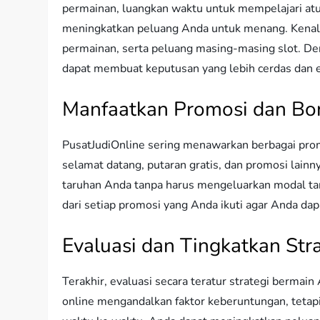
permainan, luangkan waktu untuk mempelajari atur
meningkatkan peluang Anda untuk menang. Kenali j
permainan, serta peluang masing-masing slot. D
dapat membuat keputusan yang lebih cerdas dan ef
Manfaatkan Promosi dan Bo
PusatJudiOnline sering menawarkan berbagai pro
selamat datang, putaran gratis, dan promosi lain
taruhan Anda tanpa harus mengeluarkan modal t
dari setiap promosi yang Anda ikuti agar Anda d
Evaluasi dan Tingkatkan Str
Terakhir, evaluasi secara teratur strategi bermai
online mengandalkan faktor keberuntungan, tetap