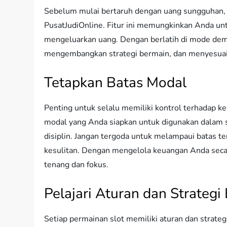
Sebelum mulai bertaruh dengan uang sungguhan, 
PusatJudiOnline. Fitur ini memungkinkan Anda unt
mengeluarkan uang. Dengan berlatih di mode dem
mengembangkan strategi bermain, dan menyesuaik
Tetapkan Batas Modal
Penting untuk selalu memiliki kontrol terhadap k
modal yang Anda siapkan untuk digunakan dalam s
disiplin. Jangan tergoda untuk melampaui batas
kesulitan. Dengan mengelola keuangan Anda seca
tenang dan fokus.
Pelajari Aturan dan Strategi
Setiap permainan slot memiliki aturan dan strat