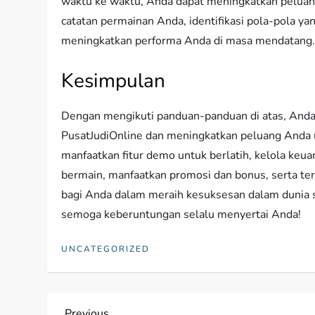
waktu ke waktu, Anda dapat meningkatkan peluan
catatan permainan Anda, identifikasi pola-pola ya
meningkatkan performa Anda di masa mendatang
Kesimpulan
Dengan mengikuti panduan-panduan di atas, Anda
PusatJudiOnline dan meningkatkan peluang Anda u
manfaatkan fitur demo untuk berlatih, kelola keua
bermain, manfaatkan promosi dan bonus, serta ter
bagi Anda dalam meraih kesuksesan dalam dunia s
semoga keberuntungan selalu menyertai Anda!
UNCATEGORIZED
Previous
Previous