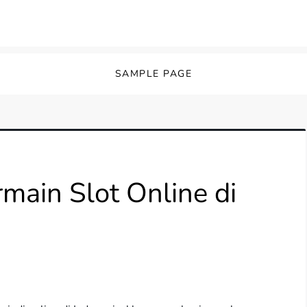
SAMPLE PAGE
main Slot Online di