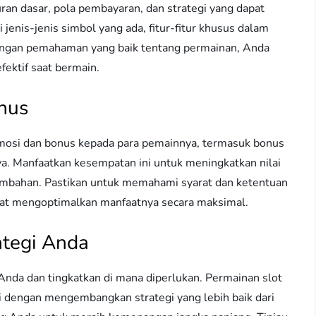
an dasar, pola pembayaran, dan strategi yang dapat
enis-jenis simbol yang ada, fitur-fitur khusus dalam
engan pemahaman yang baik tentang permainan, Anda
ektif saat bermain.
nus
mosi dan bonus kepada para pemainnya, termasuk bonus
nya. Manfaatkan kesempatan ini untuk meningkatkan nilai
ambahan. Pastikan untuk memahami syarat dan ketentuan
apat mengoptimalkan manfaatnya secara maksimal.
ategi Anda
n Anda dan tingkatkan di mana diperlukan. Permainan slot
i dengan mengembangkan strategi yang lebih baik dari