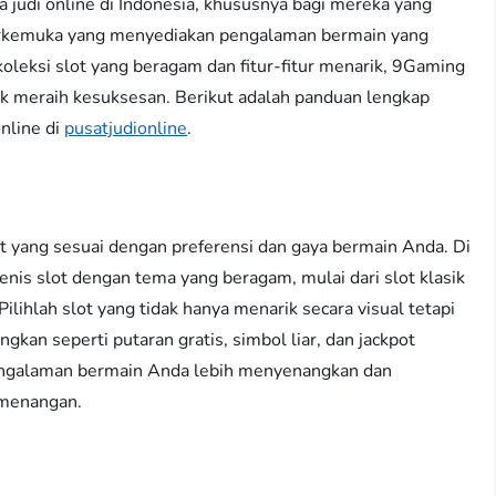
a judi online di Indonesia, khususnya bagi mereka yang
 terkemuka yang menyediakan pengalaman bermain yang
oleksi slot yang beragam dan fitur-fitur menarik, 9Gaming
k meraih kesuksesan. Berikut adalah panduan lengkap
nline di
pusatjudionline
.
t yang sesuai dengan preferensi dan gaya bermain Anda. Di
is slot dengan tema yang beragam, mulai dari slot klasik
lihlah slot yang tidak hanya menarik secara visual tetapi
kan seperti putaran gratis, simbol liar, dan jackpot
pengalaman bermain Anda lebih menyenangkan dan
emenangan.