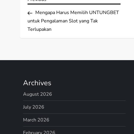
P
Post
o
Mengapa Harus Memilih UNTUNGBET
untuk Pengalaman Slot yang Tak
s
Terlupakan
t
n
a
Archives
v
August 2026
i
July 2026
g
March 2026
a
February 2026