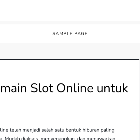
SAMPLE PAGE
main Slot Online untuk
a
ine telah menjadi salah satu bentuk hiburan paling
esia. Mudah diakses, menyenangkan, dan menawarkan