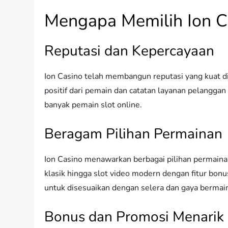
Mengapa Memilih Ion C
Reputasi dan Kepercayaan
Ion Casino telah membangun reputasi yang kuat di
positif dari pemain dan catatan layanan pelanggan
banyak pemain slot online.
Beragam Pilihan Permainan
Ion Casino menawarkan berbagai pilihan permaina
klasik hingga slot video modern dengan fitur bon
untuk disesuaikan dengan selera dan gaya bermai
Bonus dan Promosi Menarik