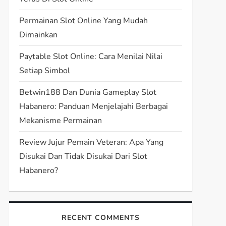
Permainan Slot Online Yang Mudah
Dimainkan
Paytable Slot Online: Cara Menilai Nilai
Setiap Simbol
Betwin188 Dan Dunia Gameplay Slot
Habanero: Panduan Menjelajahi Berbagai
Mekanisme Permainan
Review Jujur Pemain Veteran: Apa Yang
Disukai Dan Tidak Disukai Dari Slot
Habanero?
RECENT COMMENTS