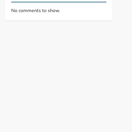
No comments to show.