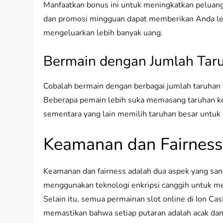
Manfaatkan bonus ini untuk meningkatkan peluang
dan promosi mingguan dapat memberikan Anda le
mengeluarkan lebih banyak uang.
Bermain dengan Jumlah Tar
Cobalah bermain dengan berbagai jumlah taruhan 
Beberapa pemain lebih suka memasang taruhan k
sementara yang lain memilih taruhan besar untu
Keamanan dan Fairness 
Keamanan dan fairness adalah dua aspek yang sanga
menggunakan teknologi enkripsi canggih untuk meli
Selain itu, semua permainan slot online di Ion
memastikan bahwa setiap putaran adalah acak dan 