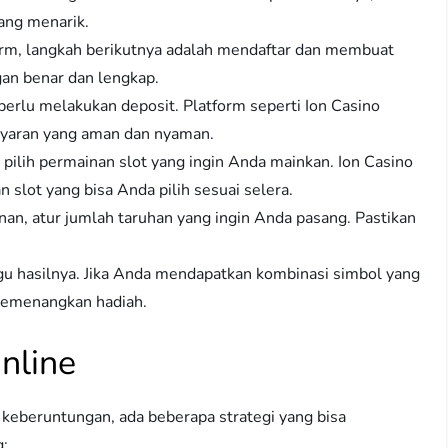
ang menarik.
orm, langkah berikutnya adalah mendaftar dan membuat
gan benar dan lengkap.
perlu melakukan deposit. Platform seperti Ion Casino
yaran yang aman dan nyaman.
, pilih permainan slot yang ingin Anda mainkan. Ion Casino
slot yang bisa Anda pilih sesuai selera.
an, atur jumlah taruhan yang ingin Anda pasang. Pastikan
gu hasilnya. Jika Anda mendapatkan kombinasi simbol yang
memenangkan hadiah.
nline
keberuntungan, ada beberapa strategi yang bisa
: