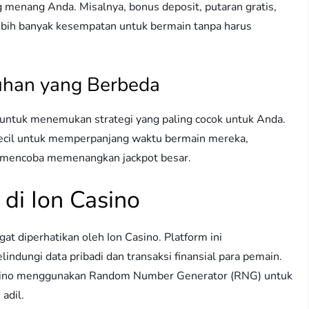
 menang Anda. Misalnya, bonus deposit, putaran gratis,
bih banyak kesempatan untuk bermain tanpa harus
uhan yang Berbeda
untuk menemukan strategi yang paling cocok untuk Anda.
ecil untuk memperpanjang waktu bermain mereka,
k mencoba memenangkan jackpot besar.
di Ion Casino
t diperhatikan oleh Ion Casino. Platform ini
ndungi data pribadi dan transaksi finansial para pemain.
 Casino menggunakan Random Number Generator (RNG) untuk
adil.