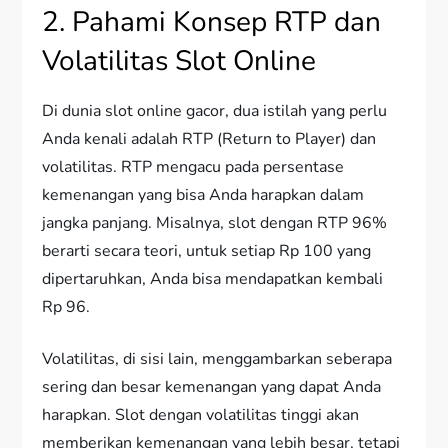
2. Pahami Konsep RTP dan
Volatilitas Slot Online
Di dunia slot online gacor, dua istilah yang perlu
Anda kenali adalah RTP (Return to Player) dan
volatilitas. RTP mengacu pada persentase
kemenangan yang bisa Anda harapkan dalam
jangka panjang. Misalnya, slot dengan RTP 96%
berarti secara teori, untuk setiap Rp 100 yang
dipertaruhkan, Anda bisa mendapatkan kembali
Rp 96.
Volatilitas, di sisi lain, menggambarkan seberapa
sering dan besar kemenangan yang dapat Anda
harapkan. Slot dengan volatilitas tinggi akan
memberikan kemenangan yang lebih besar, tetapi