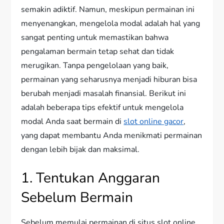
semakin adiktif. Namun, meskipun permainan ini
menyenangkan, mengelola modal adalah hal yang
sangat penting untuk memastikan bahwa
pengalaman bermain tetap sehat dan tidak
merugikan. Tanpa pengelolaan yang baik,
permainan yang seharusnya menjadi hiburan bisa
berubah menjadi masalah finansial. Berikut ini
adalah beberapa tips efektif untuk mengelola
modal Anda saat bermain di
slot online gacor
,
yang dapat membantu Anda menikmati permainan
dengan lebih bijak dan maksimal.
1. Tentukan Anggaran
Sebelum Bermain
Sebelum memulai permainan di situs slot online