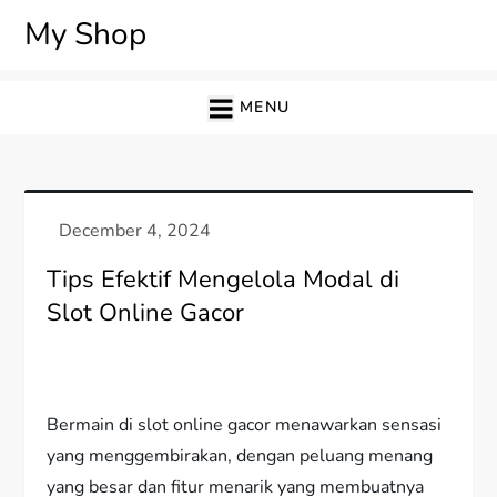
Skip
My Shop
to
content
MENU
Tips Efektif Mengelola Modal di
Slot Online Gacor
Bermain di slot online gacor menawarkan sensasi
yang menggembirakan, dengan peluang menang
yang besar dan fitur menarik yang membuatnya