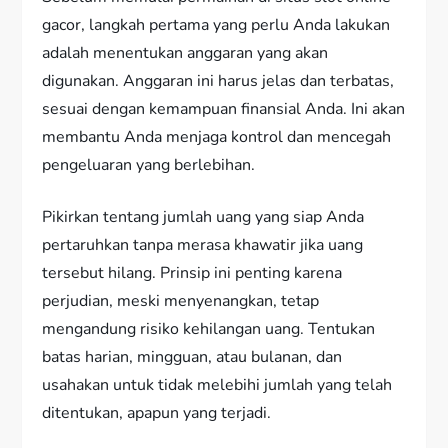
gacor, langkah pertama yang perlu Anda lakukan
adalah menentukan anggaran yang akan
digunakan. Anggaran ini harus jelas dan terbatas,
sesuai dengan kemampuan finansial Anda. Ini akan
membantu Anda menjaga kontrol dan mencegah
pengeluaran yang berlebihan.
Pikirkan tentang jumlah uang yang siap Anda
pertaruhkan tanpa merasa khawatir jika uang
tersebut hilang. Prinsip ini penting karena
perjudian, meski menyenangkan, tetap
mengandung risiko kehilangan uang. Tentukan
batas harian, mingguan, atau bulanan, dan
usahakan untuk tidak melebihi jumlah yang telah
ditentukan, apapun yang terjadi.