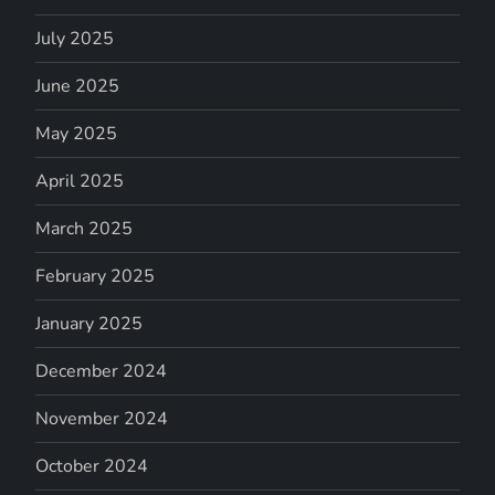
July 2025
June 2025
May 2025
April 2025
March 2025
February 2025
January 2025
December 2024
November 2024
October 2024