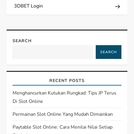
s
3DBET Login
t
n
a
SEARCH
SEARCH
v
i
RECENT POSTS
g
Menghancurkan Kutukan Rungkad: Tips JP Terus
a
Di Slot Online
t
Permainan Slot Online Yang Mudah Dimainkan
i
Paytable Slot Online: Cara Menilai Nilai Setiap