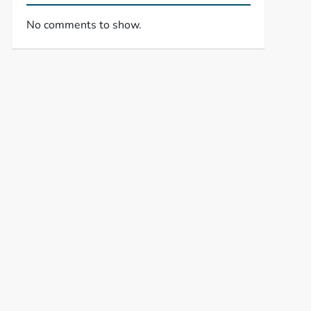
No comments to show.