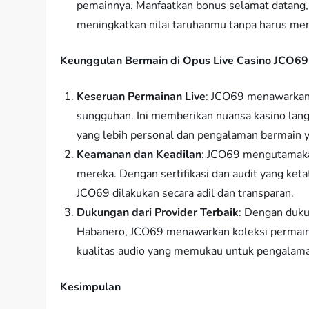
pemainnya. Manfaatkan bonus selamat datang,
meningkatkan nilai taruhanmu tanpa harus men
Keunggulan Bermain di Opus Live Casino JCO69
Keseruan Permainan Live
: JCO69 menawarkan 
sungguhan. Ini memberikan nuansa kasino lan
yang lebih personal dan pengalaman bermain ya
Keamanan dan Keadilan
: JCO69 mengutamaka
mereka. Dengan sertifikasi dan audit yang keta
JCO69 dilakukan secara adil dan transparan.
Dukungan dari Provider Terbaik
: Dengan duku
Habanero, JCO69 menawarkan koleksi permainan
kualitas audio yang memukau untuk pengalama
Kesimpulan