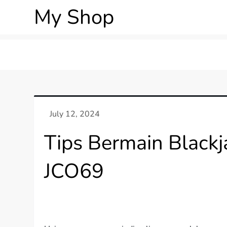
Skip
My Shop
to
content
Tips Bermain Blackj
JCO69