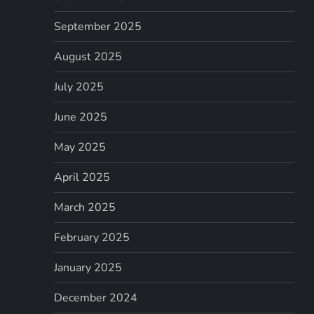
September 2025
August 2025
July 2025
June 2025
May 2025
April 2025
March 2025
February 2025
January 2025
December 2024