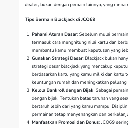
dealer, bukan dengan pemain lainnya, yang menam
Tips Bermain Blackjack di JCO69
Pahami Aturan Dasar
: Sebelum mulai bermain
termasuk cara menghitung nilai kartu dan berb
membantu kamu membuat keputusan yang lebih 
Gunakan Strategi Dasar
: Blackjack bukan hany
strategi dasar blackjack yang mencakup keputus
berdasarkan kartu yang kamu miliki dan kartu
keuntungan rumah dan meningkatkan peluang
Kelola Bankroll dengan Bijak
: Sebagai pemain
dengan bijak. Tentukan batas taruhan yang se
bertaruh lebih dari yang kamu mampu. Disipli
permainan tetap menyenangkan dan berkelanju
Manfaatkan Promosi dan Bonus
: JCO69 serin