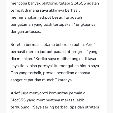
mencoba banyak platform, tetapi Slot555 adalah
tempat di mana saya akhirnya berhasil
memenangkan jackpot besar. Itu adalah
pengalaman yang tidak terlupakan,” ungkapnya
dengan antusias.
Setelah bermain selama beberapa bulan, Arief
berhasil meraih jackpot pada slot progresif yang
dia mainkan. “Ketika saya melihat angka di layar,
saya tidak bisa percaya! Itu mengubah hidup saya.
Dan yang terbaik, proses penarikan dananya
sangat cepat dan mudah,” katanya.
Arief juga menyoroti komunitas pemain di
Slot555 yang membuatnya merasa lebih
terhubung. “Saya sering berbagi tips dan strategi