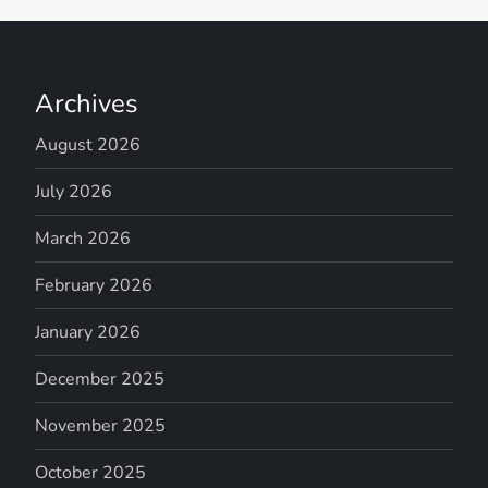
Archives
August 2026
July 2026
March 2026
February 2026
January 2026
December 2025
November 2025
October 2025