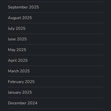
September 2025
August 2025
July 2025
June 2025
May 2025
April 2025
March 2025
February 2025
January 2025
December 2024