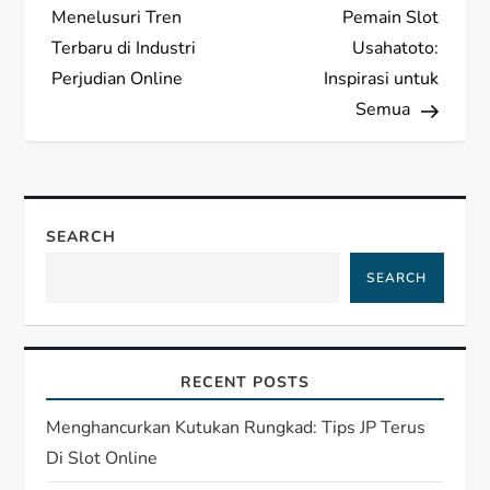
o
Menelusuri Tren
Pemain Slot
s
Terbaru di Industri
Usahatoto:
Perjudian Online
Inspirasi untuk
t
Semua
n
a
SEARCH
v
SEARCH
i
g
RECENT POSTS
a
Menghancurkan Kutukan Rungkad: Tips JP Terus
t
Di Slot Online