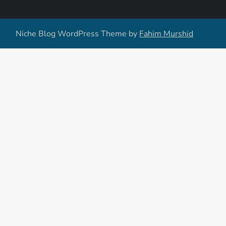
Niche Blog WordPress Theme by
Fahim Murshid