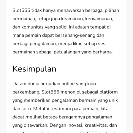
Slot555 tidak hanya menawarkan berbagai pilihan
permainan, tetapi juga keamanan, kenyamanan,
dan komunitas yang solid. Ini adalah tempat di
mana pemain dapat bersenang-senang dan
berbagi pengalaman, menjadikan setiap sesi
permainan sebagai petualangan yang berharga.
Kesimpulan
Dalam dunia perjudian online yang kian
berkembang, Slot555 menonjol sebagai platform
yang memberikan pengalaman bermain yang unik
dan seru. Melalui testimoni para pemain, kita
dapat melihat betapa beragamnya pengalaman
yang ditawarkan. Dengan inovasi, kreativitas, dan