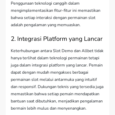
Penggunaan teknologi canggih dalam
mengimplementasikan fitur-fitur ini memastikan
bahwa setiap interaksi dengan permainan slot
adalah pengalaman yang memuaskan.
2. Integrasi Platform yang Lancar
Keterhubungan antara Slot Demo dan Allbet tidak
hanya terlihat dalam teknologi permainan tetapi
juga dalam integrasi platform yang lancar. Pemain
dapat dengan mudah mengakses berbagai
permainan slot melalui antarmuka yang intuitif
dan responsif. Dukungan teknis yang tersedia juga
memastikan bahwa setiap pemain mendapatkan
bantuan saat dibutuhkan, menjadikan pengalaman
bermain lebih mulus dan menyenangkan.