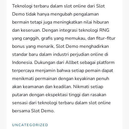
Teknologi terbaru dalam slot online dari Slot
Demo tidak hanya mengubah pengalaman
bermain tetapi juga meningkatkan nilai hiburan
dan keseruan. Dengan integrasi teknologi RNG
yang canggih, grafis yang memukau, dan fitur-fitur
bonus yang menarik, Slot Demo menghadirkan
standar baru dalam industri perjudian online di
Indonesia. Dukungan dari Allbet sebagai platform
terpercaya menjamin bahwa setiap pemain dapat
menikmati permainan dengan keyakinan penuh
akan keamanan dan keadilan. Nikmati setiap
putaran dengan ekspektasi tinggi dan rasakan
sensasi dari teknologi terbaru dalam slot online
bersama Slot Demo.
UNCATEGORIZED