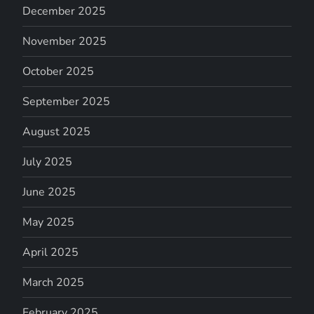
December 2025
November 2025
October 2025
September 2025
August 2025
July 2025
June 2025
May 2025
April 2025
March 2025
February 2025