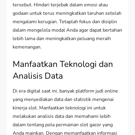
tersebut. Hindari terjebak dalam emosi atau
godaan untuk terus meningkatkan taruhan setelah
mengalami kerugian. Tetaplah fokus dan disiplin
dalam mengelola modal Anda agar dapat bertahan
lebih lama dan meningkatkan peluang meraih
kemenangan.
Manfaatkan Teknologi dan
Analisis Data
Di era digital saat ini, banyak platform judi online
yang menyediakan data dan statistik mengenai
kinerja slot. Manfaatkan teknologi ini untuk
melakukan analisis data dan memahami lebih
dalam tentang pola permainan slot gacor yang
Anda mainkan. Dengan memanfaatkan informasi