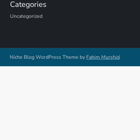
Categories
Uncategorized
Niche Blog WordPress Theme by
Fahim Murshid