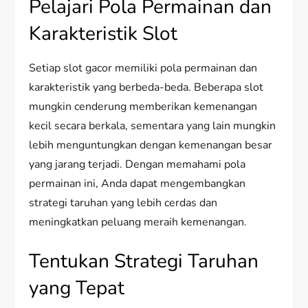
Pelajari Pola Permainan dan
Karakteristik Slot
Setiap slot gacor memiliki pola permainan dan
karakteristik yang berbeda-beda. Beberapa slot
mungkin cenderung memberikan kemenangan
kecil secara berkala, sementara yang lain mungkin
lebih menguntungkan dengan kemenangan besar
yang jarang terjadi. Dengan memahami pola
permainan ini, Anda dapat mengembangkan
strategi taruhan yang lebih cerdas dan
meningkatkan peluang meraih kemenangan.
Tentukan Strategi Taruhan
yang Tepat