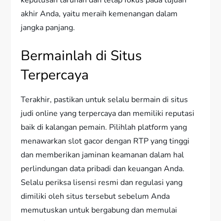
keputusan taruhan dan tetap fokus pada tujuan
akhir Anda, yaitu meraih kemenangan dalam
jangka panjang.
Bermainlah di Situs
Terpercaya
Terakhir, pastikan untuk selalu bermain di situs
judi online yang terpercaya dan memiliki reputasi
baik di kalangan pemain. Pilihlah platform yang
menawarkan slot gacor dengan RTP yang tinggi
dan memberikan jaminan keamanan dalam hal
perlindungan data pribadi dan keuangan Anda.
Selalu periksa lisensi resmi dan regulasi yang
dimiliki oleh situs tersebut sebelum Anda
memutuskan untuk bergabung dan memulai