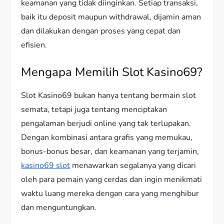
keamanan yang tidak diinginkan. Setiap transaksi,
baik itu deposit maupun withdrawal, dijamin aman
dan dilakukan dengan proses yang cepat dan
efisien.
Mengapa Memilih Slot Kasino69?
Slot Kasino69 bukan hanya tentang bermain slot
semata, tetapi juga tentang menciptakan
pengalaman berjudi online yang tak terlupakan.
Dengan kombinasi antara grafis yang memukau,
bonus-bonus besar, dan keamanan yang terjamin,
kasino69 slot
menawarkan segalanya yang dicari
oleh para pemain yang cerdas dan ingin menikmati
waktu luang mereka dengan cara yang menghibur
dan menguntungkan.