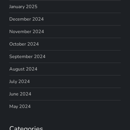
January 2025
December 2024
November 2024
October 2024
September 2024
August 2024
July 2024
June 2024
May 2024
Categories