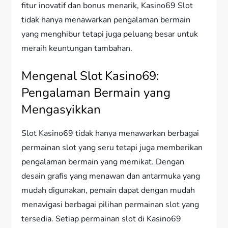
fitur inovatif dan bonus menarik, Kasino69 Slot
tidak hanya menawarkan pengalaman bermain
yang menghibur tetapi juga peluang besar untuk
meraih keuntungan tambahan.
Mengenal Slot Kasino69:
Pengalaman Bermain yang
Mengasyikkan
Slot Kasino69 tidak hanya menawarkan berbagai
permainan slot yang seru tetapi juga memberikan
pengalaman bermain yang memikat. Dengan
desain grafis yang menawan dan antarmuka yang
mudah digunakan, pemain dapat dengan mudah
menavigasi berbagai pilihan permainan slot yang
tersedia. Setiap permainan slot di Kasino69