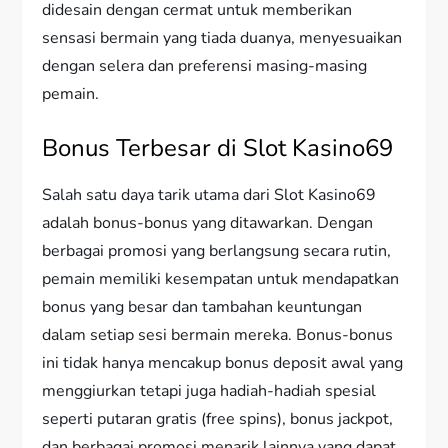
didesain dengan cermat untuk memberikan
sensasi bermain yang tiada duanya, menyesuaikan
dengan selera dan preferensi masing-masing
pemain.
Bonus Terbesar di Slot Kasino69
Salah satu daya tarik utama dari Slot Kasino69
adalah bonus-bonus yang ditawarkan. Dengan
berbagai promosi yang berlangsung secara rutin,
pemain memiliki kesempatan untuk mendapatkan
bonus yang besar dan tambahan keuntungan
dalam setiap sesi bermain mereka. Bonus-bonus
ini tidak hanya mencakup bonus deposit awal yang
menggiurkan tetapi juga hadiah-hadiah spesial
seperti putaran gratis (free spins), bonus jackpot,
dan berbagai promosi menarik lainnya yang dapat