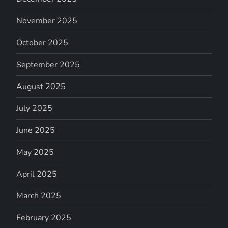
November 2025
October 2025
September 2025
August 2025
July 2025
June 2025
May 2025
April 2025
March 2025
February 2025