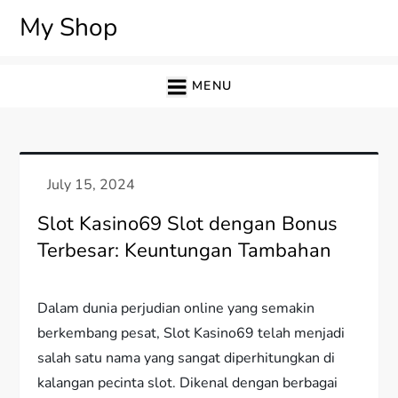
Skip
My Shop
to
content
MENU
Slot Kasino69 Slot dengan Bonus
Terbesar: Keuntungan Tambahan
Dalam dunia perjudian online yang semakin
berkembang pesat, Slot Kasino69 telah menjadi
salah satu nama yang sangat diperhitungkan di
kalangan pecinta slot. Dikenal dengan berbagai