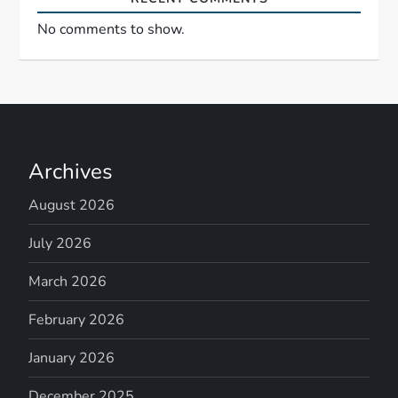
No comments to show.
Archives
August 2026
July 2026
March 2026
February 2026
January 2026
December 2025