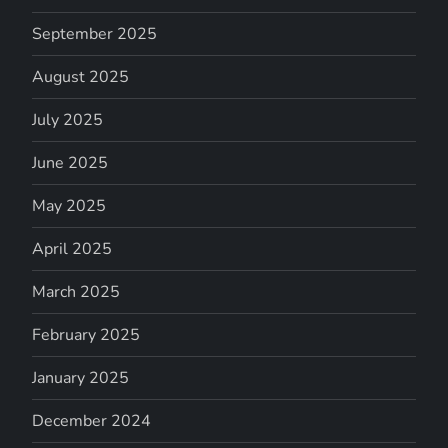
September 2025
August 2025
July 2025
June 2025
May 2025
April 2025
March 2025
February 2025
January 2025
December 2024