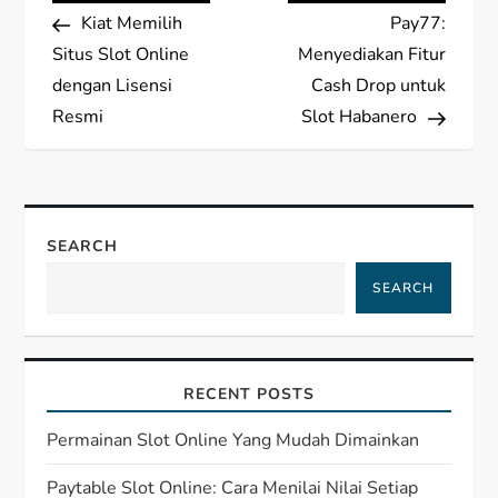
Post
Post
Kiat Memilih
Pay77:
o
Situs Slot Online
Menyediakan Fitur
s
dengan Lisensi
Cash Drop untuk
Resmi
Slot Habanero
t
n
a
SEARCH
SEARCH
v
i
RECENT POSTS
g
Permainan Slot Online Yang Mudah Dimainkan
a
Paytable Slot Online: Cara Menilai Nilai Setiap