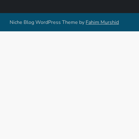
Niche Blog WordPress Theme by
Fahim Murshid