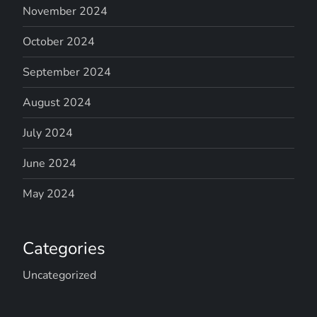
November 2024
October 2024
September 2024
August 2024
July 2024
June 2024
May 2024
Categories
Uncategorized