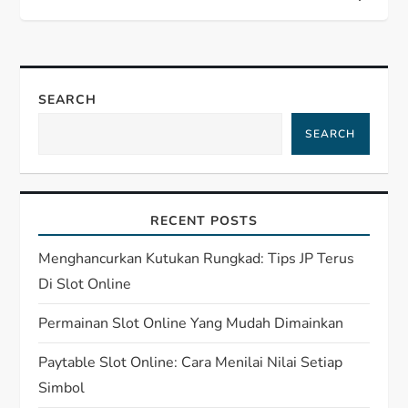
t
n
a
SEARCH
SEARCH
v
i
RECENT POSTS
g
Menghancurkan Kutukan Rungkad: Tips JP Terus
a
Di Slot Online
t
Permainan Slot Online Yang Mudah Dimainkan
i
Paytable Slot Online: Cara Menilai Nilai Setiap
Simbol
o