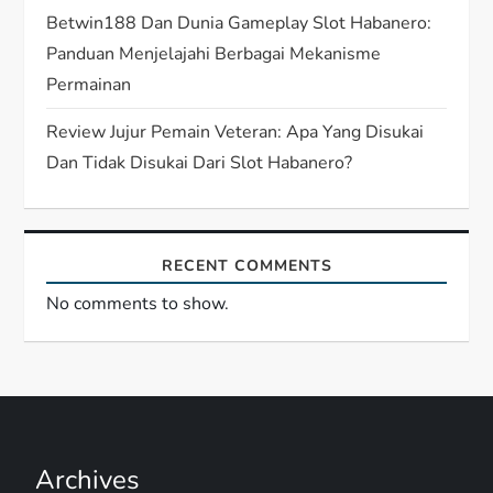
Betwin188 Dan Dunia Gameplay Slot Habanero:
n
Panduan Menjelajahi Berbagai Mekanisme
Permainan
Review Jujur Pemain Veteran: Apa Yang Disukai
Dan Tidak Disukai Dari Slot Habanero?
RECENT COMMENTS
No comments to show.
Archives