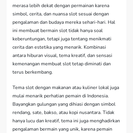
merasa lebih dekat dengan permainan karena
simbol, cerita, dan nuansa slot sesuai dengan
pengalaman dan budaya mereka sehari-hari. Hal
ini membuat bermain slot tidak hanya soal
keberuntungan, tetapi juga tentang menikmati
cerita dan estetika yang menarik. Kombinasi
antara hiburan visual, tema kreatif, dan sensasi
kemenangan membuat slot tetap diminati dan
terus berkembang.
Tema slot dengan makanan atau kuliner lokal juga
mulai menarik perhatian pemain di Indonesia.
Bayangkan gulungan yang dihiasi dengan simbol
rendang, sate, bakso, atau kopi nusantara. Tidak
hanya lucu dan kreatif, tema ini juga menghadirkan
pengalaman bermain yang unik, karena pemain