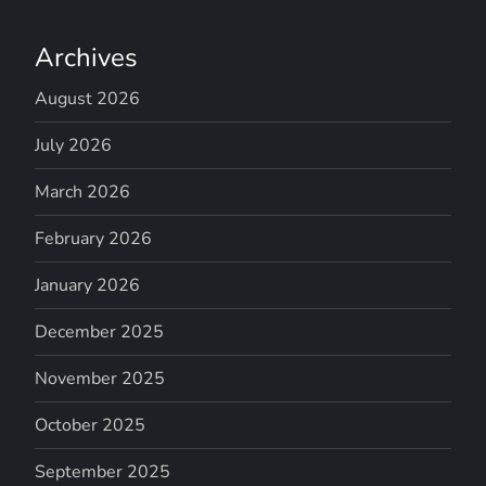
Archives
August 2026
July 2026
March 2026
February 2026
January 2026
December 2025
November 2025
October 2025
September 2025