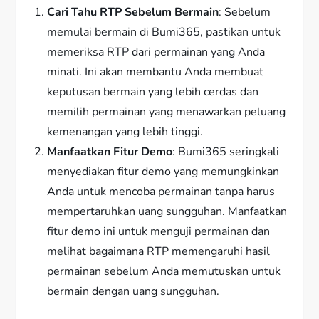
Cari Tahu RTP Sebelum Bermain
: Sebelum
memulai bermain di Bumi365, pastikan untuk
memeriksa RTP dari permainan yang Anda
minati. Ini akan membantu Anda membuat
keputusan bermain yang lebih cerdas dan
memilih permainan yang menawarkan peluang
kemenangan yang lebih tinggi.
Manfaatkan Fitur Demo
: Bumi365 seringkali
menyediakan fitur demo yang memungkinkan
Anda untuk mencoba permainan tanpa harus
mempertaruhkan uang sungguhan. Manfaatkan
fitur demo ini untuk menguji permainan dan
melihat bagaimana RTP memengaruhi hasil
permainan sebelum Anda memutuskan untuk
bermain dengan uang sungguhan.