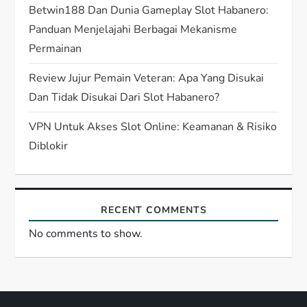
Betwin188 Dan Dunia Gameplay Slot Habanero:
o
Panduan Menjelajahi Berbagai Mekanisme
n
Permainan
Review Jujur Pemain Veteran: Apa Yang Disukai
Dan Tidak Disukai Dari Slot Habanero?
VPN Untuk Akses Slot Online: Keamanan & Risiko
Diblokir
RECENT COMMENTS
No comments to show.