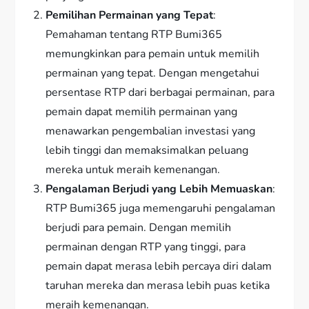
Pemilihan Permainan yang Tepat
:
Pemahaman tentang RTP Bumi365
memungkinkan para pemain untuk memilih
permainan yang tepat. Dengan mengetahui
persentase RTP dari berbagai permainan, para
pemain dapat memilih permainan yang
menawarkan pengembalian investasi yang
lebih tinggi dan memaksimalkan peluang
mereka untuk meraih kemenangan.
Pengalaman Berjudi yang Lebih Memuaskan
:
RTP Bumi365 juga memengaruhi pengalaman
berjudi para pemain. Dengan memilih
permainan dengan RTP yang tinggi, para
pemain dapat merasa lebih percaya diri dalam
taruhan mereka dan merasa lebih puas ketika
meraih kemenangan.