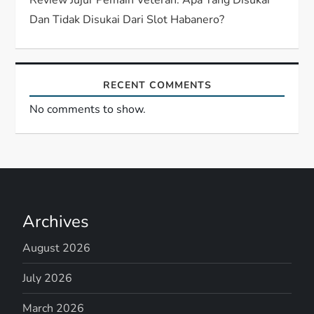
Review Jujur Pemain Veteran: Apa Yang Disukai
Dan Tidak Disukai Dari Slot Habanero?
RECENT COMMENTS
No comments to show.
Archives
August 2026
July 2026
March 2026