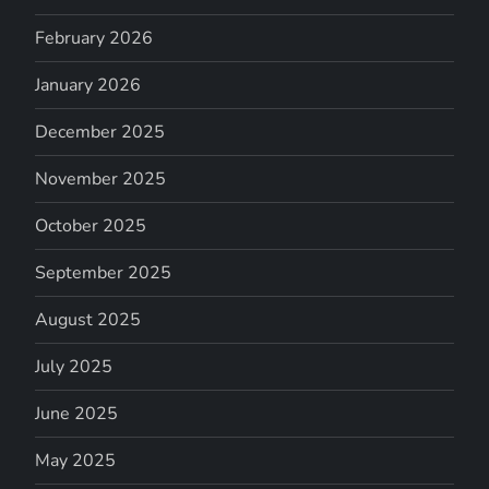
February 2026
January 2026
December 2025
November 2025
October 2025
September 2025
August 2025
July 2025
June 2025
May 2025