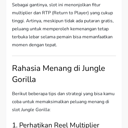
Sebagai gantinya, slot ini menonjolkan fitur
multiplier dan RTP (Return to Player) yang cukup
tinggi. Artinya, meskipun tidak ada putaran gratis,
peluang untuk memperoleh kemenangan tetap
terbuka lebar selama pemain bisa memanfaatkan
momen dengan tepat.
Rahasia Menang di Jungle
Gorilla
Berikut beberapa tips dan strategi yang bisa kamu
coba untuk memaksimalkan peluang menang di
slot
Jungle Gorilla
:
1. Perhatikan Reel Multiplier