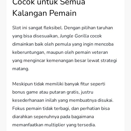
Cocok untuk Semua
Kalangan Pemain
Slot ini sangat fleksibel. Dengan pilihan taruhan
yang bisa disesuaikan,
Jungle Gorilla
cocok
dimainkan baik oleh pemula yang ingin mencoba
keberuntungan, maupun oleh pemain veteran
yang mengincar kemenangan besar lewat strategi
matang.
Meskipun tidak memiliki banyak fitur seperti
bonus game atau putaran gratis, justru
kesederhanaan inilah yang membuatnya disukai.
Fokus pemain tidak terbagi, dan perhatian bisa
diarahkan sepenuhnya pada bagaimana
memanfaatkan multiplier yang tersedia.