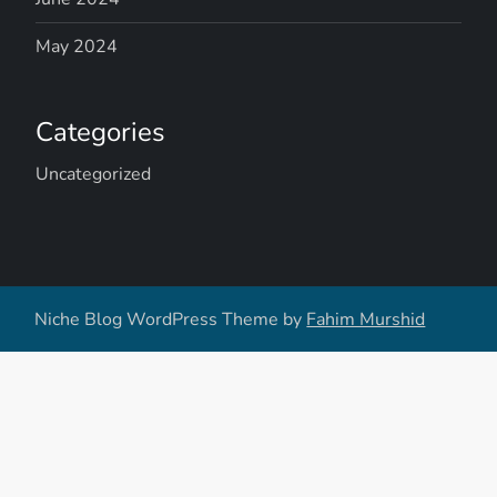
May 2024
Categories
Uncategorized
Niche Blog WordPress Theme by
Fahim Murshid