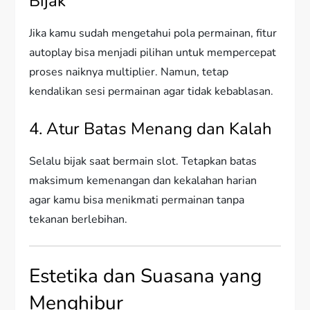
Bijak
Jika kamu sudah mengetahui pola permainan, fitur
autoplay bisa menjadi pilihan untuk mempercepat
proses naiknya multiplier. Namun, tetap
kendalikan sesi permainan agar tidak kebablasan.
4. Atur Batas Menang dan Kalah
Selalu bijak saat bermain slot. Tetapkan batas
maksimum kemenangan dan kekalahan harian
agar kamu bisa menikmati permainan tanpa
tekanan berlebihan.
Estetika dan Suasana yang
Menghibur