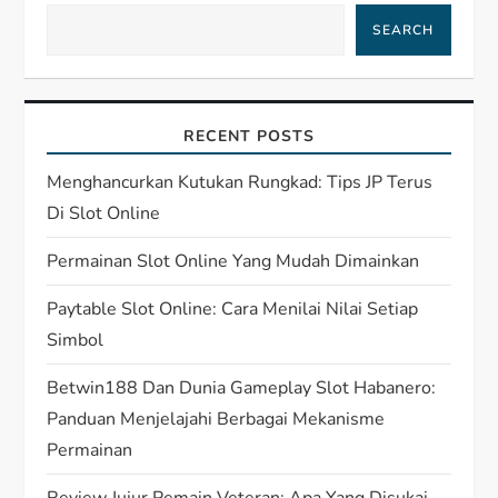
SEARCH
v
i
RECENT POSTS
g
Menghancurkan Kutukan Rungkad: Tips JP Terus
a
Di Slot Online
t
Permainan Slot Online Yang Mudah Dimainkan
i
Paytable Slot Online: Cara Menilai Nilai Setiap
Simbol
o
Betwin188 Dan Dunia Gameplay Slot Habanero:
n
Panduan Menjelajahi Berbagai Mekanisme
Permainan