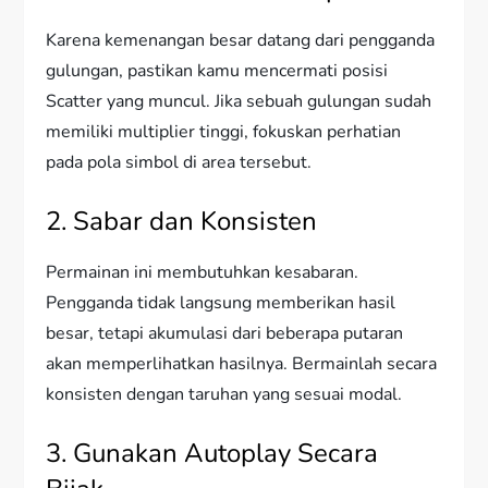
Karena kemenangan besar datang dari pengganda
gulungan, pastikan kamu mencermati posisi
Scatter yang muncul. Jika sebuah gulungan sudah
memiliki multiplier tinggi, fokuskan perhatian
pada pola simbol di area tersebut.
2. Sabar dan Konsisten
Permainan ini membutuhkan kesabaran.
Pengganda tidak langsung memberikan hasil
besar, tetapi akumulasi dari beberapa putaran
akan memperlihatkan hasilnya. Bermainlah secara
konsisten dengan taruhan yang sesuai modal.
3. Gunakan Autoplay Secara