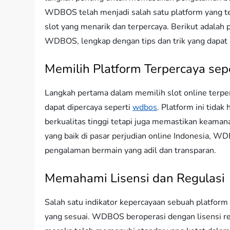
WDBOS telah menjadi salah satu platform yang te
slot yang menarik dan terpercaya. Berikut adalah 
WDBOS, lengkap dengan tips dan trik yang dap
Memilih Platform Terpercaya s
Langkah pertama dalam memilih slot online terpe
dapat dipercaya seperti
wdbos
. Platform ini tida
berkualitas tinggi tetapi juga memastikan keamana
yang baik di pasar perjudian online Indonesia, W
pengalaman bermain yang adil dan transparan.
Memahami Lisensi dan Regulasi
Salah satu indikator kepercayaan sebuah platform 
yang sesuai. WDBOS beroperasi dengan lisensi re