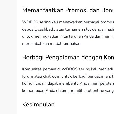
Memanfaatkan Promosi dan Bon
WDBOS sering kali menawarkan berbagai promosi
deposit, cashback, atau turnamen slot dengan had
untuk meningkatkan nilai taruhan Anda dan meni
menambahkan modal tambahan.
Berbagi Pengalaman dengan Ko
Komunitas pemain di WDBOS sering kali menjadi 
forum atau chatroom untuk berbagi pengalaman, ti
komunitas ini dapat membantu Anda memperoleh 
kemampuan Anda dalam memilih slot online yang 
Kesimpulan