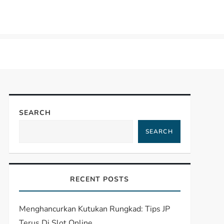
SEARCH
SEARCH
RECENT POSTS
Menghancurkan Kutukan Rungkad: Tips JP
Terus Di Slot Online