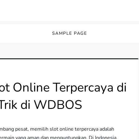
SAMPLE PAGE
t Online Terpercaya di
 Trik di WDBOS
bang pesat, memilih slot online terpercaya adalah
ermain yang aman dan menguntungkan. Di Indonesia,