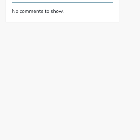
No comments to show.