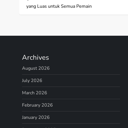
o
yang Luas untuk Semua Pemain
s
t
n
a
Archives
v
August 2026
i
July 2026
g
March 2026
February 2026
a
January 2026
t