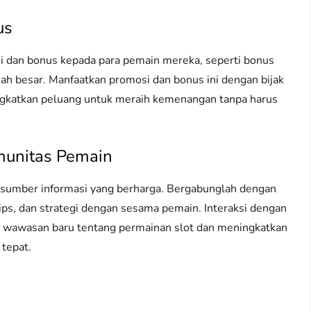
us
 dan bonus kepada para pemain mereka, seperti bonus
iah besar. Manfaatkan promosi dan bonus ini dengan bijak
ngkatkan peluang untuk meraih kemenangan tanpa harus
munitas Pemain
sumber informasi yang berharga. Bergabunglah dengan
ps, dan strategi dengan sesama pemain. Interaksi dengan
wawasan baru tentang permainan slot dan meningkatkan
tepat.