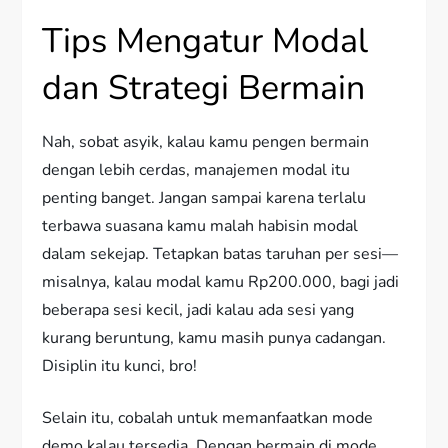
Tips Mengatur Modal
dan Strategi Bermain
Nah, sobat asyik, kalau kamu pengen bermain
dengan lebih cerdas, manajemen modal itu
penting banget. Jangan sampai karena terlalu
terbawa suasana kamu malah habisin modal
dalam sekejap. Tetapkan batas taruhan per sesi—
misalnya, kalau modal kamu Rp200.000, bagi jadi
beberapa sesi kecil, jadi kalau ada sesi yang
kurang beruntung, kamu masih punya cadangan.
Disiplin itu kunci, bro!
Selain itu, cobalah untuk memanfaatkan mode
demo kalau tersedia. Dengan bermain di mode