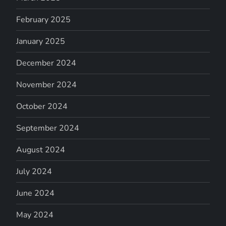
February 2025
January 2025
December 2024
November 2024
October 2024
September 2024
August 2024
July 2024
June 2024
May 2024