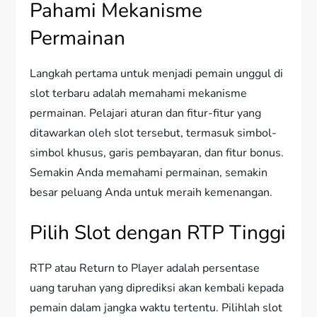
Pahami Mekanisme
Permainan
Langkah pertama untuk menjadi pemain unggul di
slot terbaru adalah memahami mekanisme
permainan. Pelajari aturan dan fitur-fitur yang
ditawarkan oleh slot tersebut, termasuk simbol-
simbol khusus, garis pembayaran, dan fitur bonus.
Semakin Anda memahami permainan, semakin
besar peluang Anda untuk meraih kemenangan.
Pilih Slot dengan RTP Tinggi
RTP atau Return to Player adalah persentase
uang taruhan yang diprediksi akan kembali kepada
pemain dalam jangka waktu tertentu. Pilihlah slot