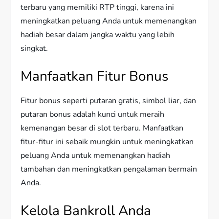
terbaru yang memiliki RTP tinggi, karena ini
meningkatkan peluang Anda untuk memenangkan
hadiah besar dalam jangka waktu yang lebih
singkat.
Manfaatkan Fitur Bonus
Fitur bonus seperti putaran gratis, simbol liar, dan
putaran bonus adalah kunci untuk meraih
kemenangan besar di slot terbaru. Manfaatkan
fitur-fitur ini sebaik mungkin untuk meningkatkan
peluang Anda untuk memenangkan hadiah
tambahan dan meningkatkan pengalaman bermain
Anda.
Kelola Bankroll Anda