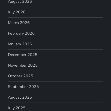
August 2026
July 2026
March 2026
February 2026
January 2026
December 2025
November 2025
October 2025
September 2025
August 2025
July 2025