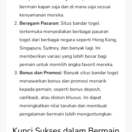
bermain kapan saja dan di mana saja sesuai
kenyamanan mereka.
Beragam Pasaran
: Situs bandar togel
terkemuka menyediakan berbagai pasaran
togel dari berbagai negara seperti Hong Kong,
Singapura, Sydney, dan banyak lagi. Ini
memberikan variasi yang lebih besar bagi
pemain untuk memilih angka favorit mereka.
Bonus dan Promosi
: Banyak situs bandar togel
menawarkan bonus dan promosi menarik
kepada pemain, seperti bonus deposit,
cashback, atau diskon khusus. Ini dapat
meningkatkan nilai taruhan dan membuat
pengalaman bermain lebih menguntungkan.
Kunci Sukses dalam Bermain