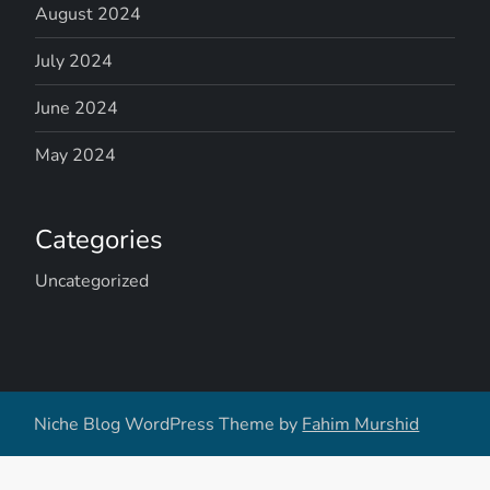
August 2024
July 2024
June 2024
May 2024
Categories
Uncategorized
Niche Blog WordPress Theme by
Fahim Murshid