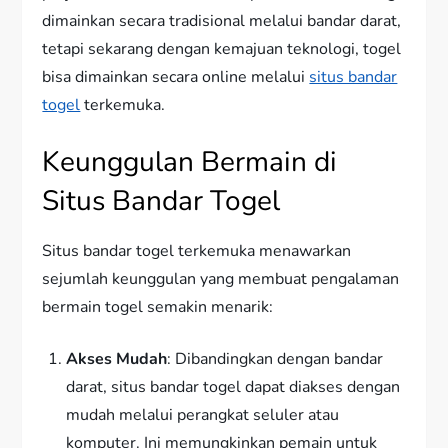
dimainkan secara tradisional melalui bandar darat,
tetapi sekarang dengan kemajuan teknologi, togel
bisa dimainkan secara online melalui
situs bandar
togel
terkemuka.
Keunggulan Bermain di
Situs Bandar Togel
Situs bandar togel terkemuka menawarkan
sejumlah keunggulan yang membuat pengalaman
bermain togel semakin menarik:
Akses Mudah
: Dibandingkan dengan bandar
darat, situs bandar togel dapat diakses dengan
mudah melalui perangkat seluler atau
komputer. Ini memungkinkan pemain untuk