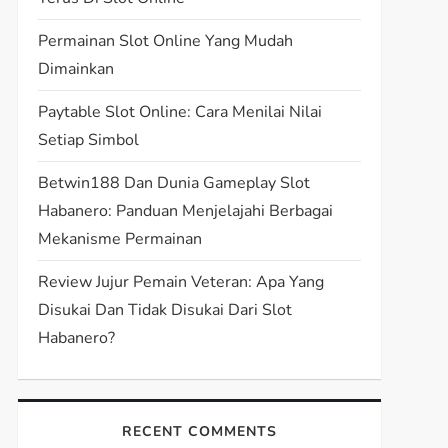
Permainan Slot Online Yang Mudah
Dimainkan
Paytable Slot Online: Cara Menilai Nilai
Setiap Simbol
Betwin188 Dan Dunia Gameplay Slot
Habanero: Panduan Menjelajahi Berbagai
Mekanisme Permainan
Review Jujur Pemain Veteran: Apa Yang
Disukai Dan Tidak Disukai Dari Slot
Habanero?
RECENT COMMENTS