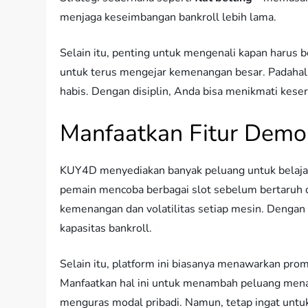
menjaga keseimbangan bankroll lebih lama.
Selain itu, penting untuk mengenali kapan harus b
untuk terus mengejar kemenangan besar. Padahal,
habis. Dengan disiplin, Anda bisa menikmati keser
Manfaatkan Fitur Demo
KUY4D menyediakan banyak peluang untuk belajar 
pemain mencoba berbagai slot sebelum bertaruh d
kemenangan dan volatilitas setiap mesin. Dengan 
kapasitas bankroll.
Selain itu, platform ini biasanya menawarkan prom
Manfaatkan hal ini untuk menambah peluang men
menguras modal pribadi. Namun, tetap ingat untuk 