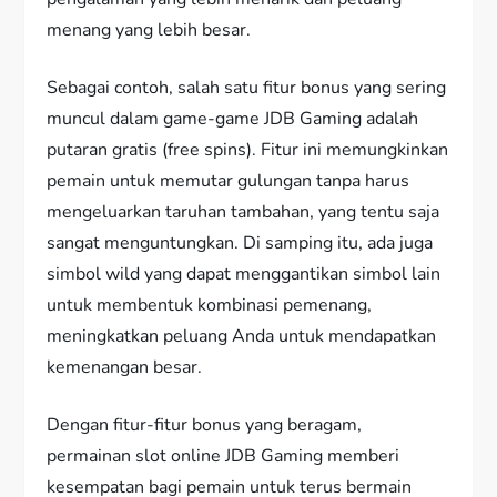
menang yang lebih besar.
Sebagai contoh, salah satu fitur bonus yang sering
muncul dalam game-game JDB Gaming adalah
putaran gratis (free spins). Fitur ini memungkinkan
pemain untuk memutar gulungan tanpa harus
mengeluarkan taruhan tambahan, yang tentu saja
sangat menguntungkan. Di samping itu, ada juga
simbol wild yang dapat menggantikan simbol lain
untuk membentuk kombinasi pemenang,
meningkatkan peluang Anda untuk mendapatkan
kemenangan besar.
Dengan fitur-fitur bonus yang beragam,
permainan slot online JDB Gaming memberi
kesempatan bagi pemain untuk terus bermain