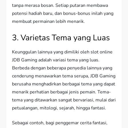
tanpa merasa bosan. Setiap putaran membawa
potensi hadiah baru, dan bonus-bonus inilah yang
membuat permainan lebih menarik.
3. Varietas Tema yang Luas
Keunggulan lainnya yang dimiliki oleh slot online
JDB Gaming adalah variasi tema yang luas.
Berbeda dengan beberapa penyedia lainnya yang
cenderung menawarkan tema serupa, JDB Gaming
berusaha menghadirkan berbagai tema yang dapat
menarik perhatian berbagai jenis pemain. Tema-
tema yang ditawarkan sangat bervariasi, mulai dari
petualangan, mitologi, sejarah, hingga fantasi.
Sebagai contoh, bagi penggemar cerita fantasi,