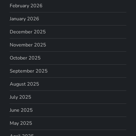
February 2026
January 2026
December 2025
November 2025
October 2025
September 2025
August 2025
July 2025
June 2025
May 2025