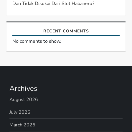
Dan Tidak Disukai Dari Slot Habanero?
RECENT COMMENTS
No comments to show.
Archives
August 2026
July 2026
March 2026