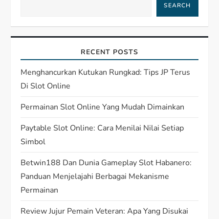
i
SEARCH
g
a
RECENT POSTS
t
Menghancurkan Kutukan Rungkad: Tips JP Terus
Di Slot Online
i
Permainan Slot Online Yang Mudah Dimainkan
o
Paytable Slot Online: Cara Menilai Nilai Setiap
n
Simbol
Betwin188 Dan Dunia Gameplay Slot Habanero:
Panduan Menjelajahi Berbagai Mekanisme
Permainan
Review Jujur Pemain Veteran: Apa Yang Disukai