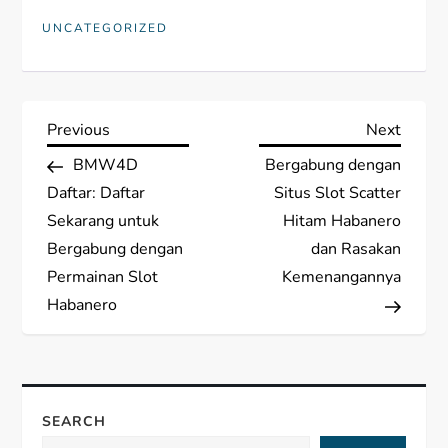
UNCATEGORIZED
P
Previous
Next
Previous
Next
Post
Post
BMW4D
Bergabung dengan
o
Daftar: Daftar
Situs Slot Scatter
s
Sekarang untuk
Hitam Habanero
Bergabung dengan
dan Rasakan
t
Permainan Slot
Kemenangannya
Habanero
n
a
v
SEARCH