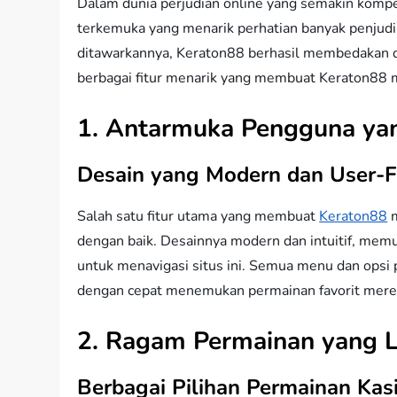
Dalam dunia perjudian online yang semakin kompet
terkemuka yang menarik perhatian banyak penjudi 
ditawarkannya, Keraton88 berhasil membedakan dir
berbagai fitur menarik yang membuat Keraton88 menj
1. Antarmuka Pengguna yan
Desain yang Modern dan User-F
Salah satu fitur utama yang membuat
Keraton88
m
dengan baik. Desainnya modern dan intuitif, m
untuk menavigasi situs ini. Semua menu dan opsi 
dengan cepat menemukan permainan favorit mere
2. Ragam Permainan yang 
Berbagai Pilihan Permainan Kas