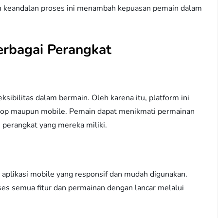
 keandalan proses ini menambah kepuasan pemain dalam
erbagai Perangkat
bilitas dalam bermain. Oleh karena itu, platform ini
ktop maupun mobile. Pemain dapat menikmati permainan
i perangkat yang mereka miliki.
 aplikasi mobile yang responsif dan mudah digunakan.
es semua fitur dan permainan dengan lancar melalui