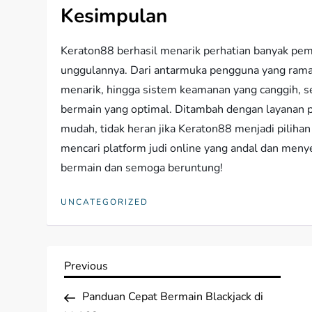
Kesimpulan
Keraton88 berhasil menarik perhatian banyak pemai
unggulannya. Dari antarmuka pengguna yang rama
menarik, hingga sistem keamanan yang canggih,
bermain yang optimal. Ditambah dengan layanan 
mudah, tidak heran jika Keraton88 menjadi pilihan 
mencari platform judi online yang andal dan meny
bermain dan semoga beruntung!
UNCATEGORIZED
P
Previous
Previous
Post
o
Panduan Cepat Bermain Blackjack di