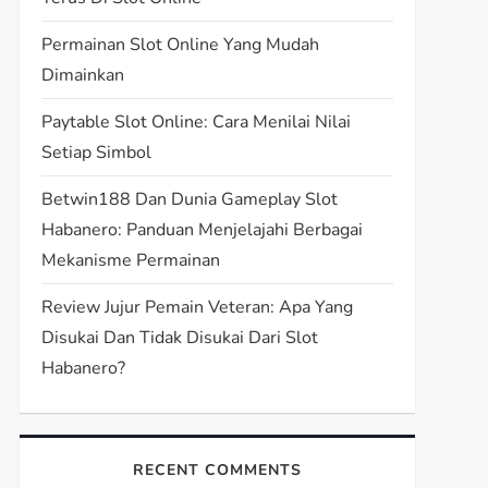
Permainan Slot Online Yang Mudah
Dimainkan
Paytable Slot Online: Cara Menilai Nilai
Setiap Simbol
Betwin188 Dan Dunia Gameplay Slot
Habanero: Panduan Menjelajahi Berbagai
Mekanisme Permainan
Review Jujur Pemain Veteran: Apa Yang
Disukai Dan Tidak Disukai Dari Slot
Habanero?
RECENT COMMENTS