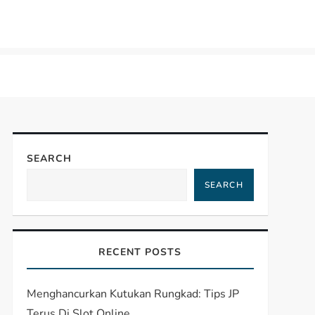
SEARCH
SEARCH
RECENT POSTS
Menghancurkan Kutukan Rungkad: Tips JP
Terus Di Slot Online