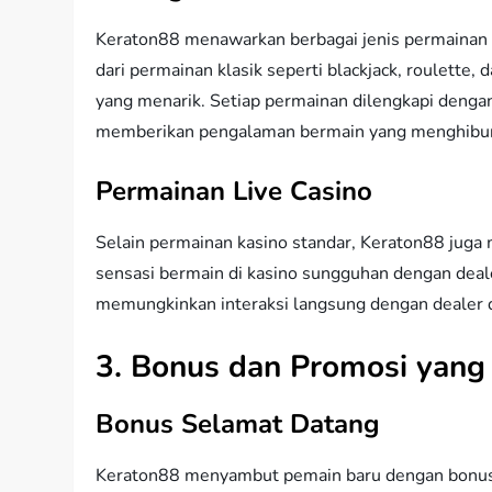
Keraton88 menawarkan berbagai jenis permainan 
dari permainan klasik seperti blackjack, roulette,
yang menarik. Setiap permainan dilengkapi dengan 
memberikan pengalaman bermain yang menghibu
Permainan Live Casino
Selain permainan kasino standar, Keraton88 juga
sensasi bermain di kasino sungguhan dengan deale
memungkinkan interaksi langsung dengan dealer 
3. Bonus dan Promosi yang
Bonus Selamat Datang
Keraton88 menyambut pemain baru dengan bonus 