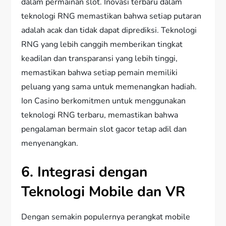
dalam permainan slot. Inovasi terbaru dalam
teknologi RNG memastikan bahwa setiap putaran
adalah acak dan tidak dapat diprediksi. Teknologi
RNG yang lebih canggih memberikan tingkat
keadilan dan transparansi yang lebih tinggi,
memastikan bahwa setiap pemain memiliki
peluang yang sama untuk memenangkan hadiah.
Ion Casino berkomitmen untuk menggunakan
teknologi RNG terbaru, memastikan bahwa
pengalaman bermain slot gacor tetap adil dan
menyenangkan.
6. Integrasi dengan
Teknologi Mobile dan VR
Dengan semakin populernya perangkat mobile