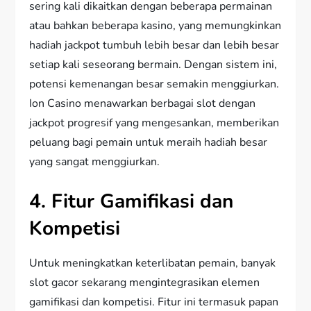
sering kali dikaitkan dengan beberapa permainan
atau bahkan beberapa kasino, yang memungkinkan
hadiah jackpot tumbuh lebih besar dan lebih besar
setiap kali seseorang bermain. Dengan sistem ini,
potensi kemenangan besar semakin menggiurkan.
Ion Casino menawarkan berbagai slot dengan
jackpot progresif yang mengesankan, memberikan
peluang bagi pemain untuk meraih hadiah besar
yang sangat menggiurkan.
4. Fitur Gamifikasi dan
Kompetisi
Untuk meningkatkan keterlibatan pemain, banyak
slot gacor sekarang mengintegrasikan elemen
gamifikasi dan kompetisi. Fitur ini termasuk papan