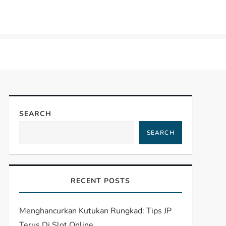
SEARCH
SEARCH
RECENT POSTS
Menghancurkan Kutukan Rungkad: Tips JP
Terus Di Slot Online