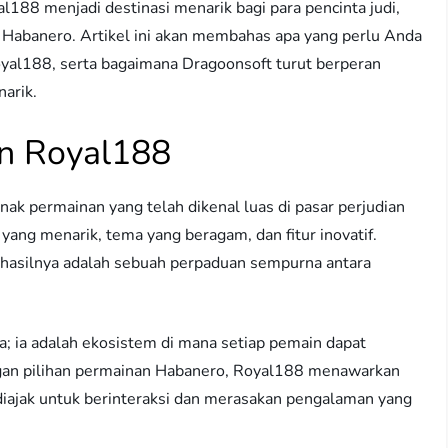
188 menjadi destinasi menarik bagi para pencinta judi,
Habanero. Artikel ini akan membahas apa yang perlu Anda
oyal188, serta bagaimana Dragoonsoft turut berperan
arik.
n Royal188
nak permainan yang telah dikenal luas di pasar perjudian
yang menarik, tema yang beragam, dan fitur inovatif.
 hasilnya adalah sebuah perpaduan sempurna antara
a; ia adalah ekosistem di mana setiap pemain dapat
an pilihan permainan Habanero, Royal188 menawarkan
 diajak untuk berinteraksi dan merasakan pengalaman yang