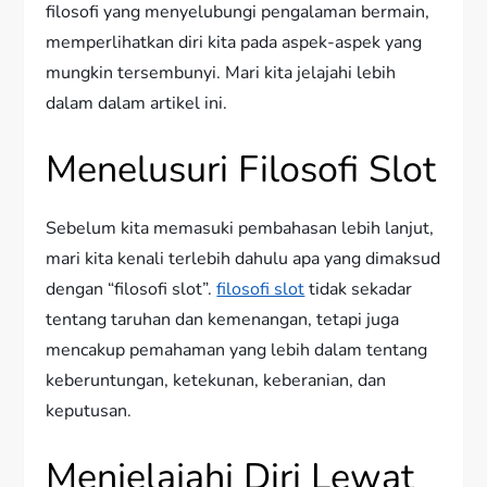
filosofi yang menyelubungi pengalaman bermain,
memperlihatkan diri kita pada aspek-aspek yang
mungkin tersembunyi. Mari kita jelajahi lebih
dalam dalam artikel ini.
Menelusuri Filosofi Slot
Sebelum kita memasuki pembahasan lebih lanjut,
mari kita kenali terlebih dahulu apa yang dimaksud
dengan “filosofi slot”.
filosofi slot
tidak sekadar
tentang taruhan dan kemenangan, tetapi juga
mencakup pemahaman yang lebih dalam tentang
keberuntungan, ketekunan, keberanian, dan
keputusan.
Menjelajahi Diri Lewat