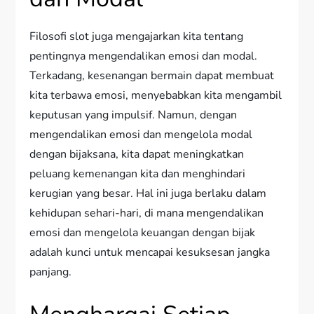
Filosofi slot juga mengajarkan kita tentang
pentingnya mengendalikan emosi dan modal.
Terkadang, kesenangan bermain dapat membuat
kita terbawa emosi, menyebabkan kita mengambil
keputusan yang impulsif. Namun, dengan
mengendalikan emosi dan mengelola modal
dengan bijaksana, kita dapat meningkatkan
peluang kemenangan kita dan menghindari
kerugian yang besar. Hal ini juga berlaku dalam
kehidupan sehari-hari, di mana mengendalikan
emosi dan mengelola keuangan dengan bijak
adalah kunci untuk mencapai kesuksesan jangka
panjang.