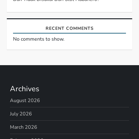
RECENT COMMENTS
No comments to show.
Archives
August 2026
July 2026
March 2026