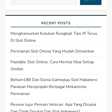
i
g
RECENT POSTS
a
Menghancurkan Kutukan Rungkad: Tips JP Terus
t
Di Slot Online
Permainan Slot Online Yang Mudah Dimainkan
i
Paytable Slot Online: Cara Menilai Nilai Setiap
o
Simbol
n
Betwin188 Dan Dunia Gameplay Slot Habanero:
Panduan Menjelajahi Berbagai Mekanisme
Permainan
Review Jujur Pemain Veteran: Apa Yang Disukai
Dan Tidak Disukai Dari Slot Habanero?