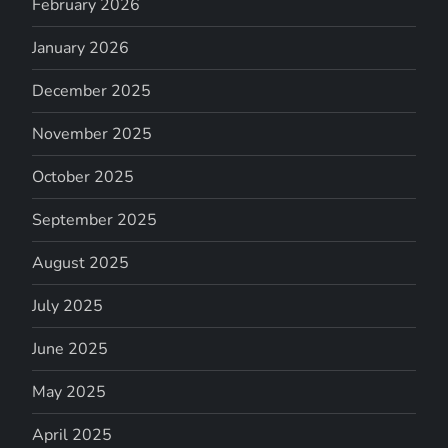
February 2026
January 2026
December 2025
November 2025
October 2025
September 2025
August 2025
July 2025
June 2025
May 2025
April 2025