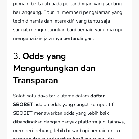
pemain bertaruh pada pertandingan yang sedang
berlangsung. Fitur ini memberi pengalaman yang
lebih dinamis dan interaktif, yang tentu saja
sangat menguntungkan bagi pemain yang mampu
menganalisis jalannya pertandingan.
3.
Odds yang
Menguntungkan dan
Transparan
Salah satu daya tarik utama dalam
daftar
SBOBET
adalah odds yang sangat kompetitif.
SBOBET menawarkan odds yang lebih baik
dibandingkan dengan banyak platform judi lainnya,
memberi peluang lebih besar bagi pemain untuk