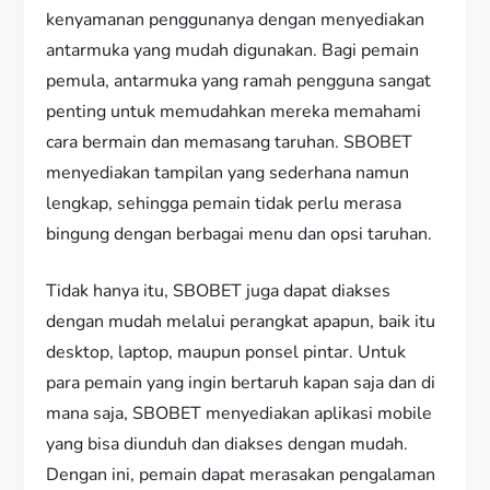
kenyamanan penggunanya dengan menyediakan
antarmuka yang mudah digunakan. Bagi pemain
pemula, antarmuka yang ramah pengguna sangat
penting untuk memudahkan mereka memahami
cara bermain dan memasang taruhan. SBOBET
menyediakan tampilan yang sederhana namun
lengkap, sehingga pemain tidak perlu merasa
bingung dengan berbagai menu dan opsi taruhan.
Tidak hanya itu, SBOBET juga dapat diakses
dengan mudah melalui perangkat apapun, baik itu
desktop, laptop, maupun ponsel pintar. Untuk
para pemain yang ingin bertaruh kapan saja dan di
mana saja, SBOBET menyediakan aplikasi mobile
yang bisa diunduh dan diakses dengan mudah.
Dengan ini, pemain dapat merasakan pengalaman