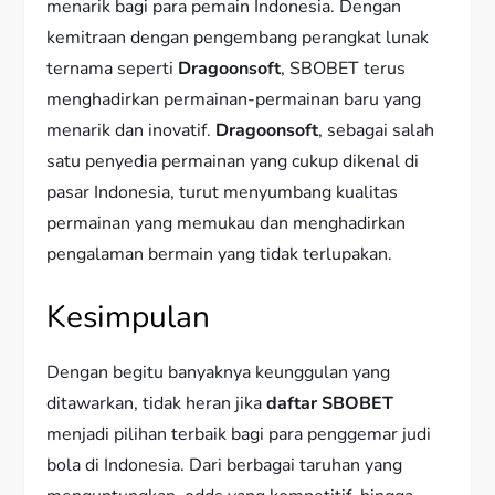
menarik bagi para pemain Indonesia. Dengan
kemitraan dengan pengembang perangkat lunak
ternama seperti
Dragoonsoft
, SBOBET terus
menghadirkan permainan-permainan baru yang
menarik dan inovatif.
Dragoonsoft
, sebagai salah
satu penyedia permainan yang cukup dikenal di
pasar Indonesia, turut menyumbang kualitas
permainan yang memukau dan menghadirkan
pengalaman bermain yang tidak terlupakan.
Kesimpulan
Dengan begitu banyaknya keunggulan yang
ditawarkan, tidak heran jika
daftar SBOBET
menjadi pilihan terbaik bagi para penggemar judi
bola di Indonesia. Dari berbagai taruhan yang