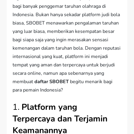
bagi banyak penggemar taruhan olahraga di
Indonesia. Bukan hanya sekadar platform judi bola
biasa, SBOBET menawarkan pengalaman taruhan
yang luar biasa, memberikan kesempatan besar
bagi siapa saja yang ingin merasakan sensasi
kemenangan dalam taruhan bola. Dengan reputasi
internasional yang kuat, platform ini menjadi
tempat yang aman dan terpercaya untuk berjudi
secara online, namun apa sebenarnya yang
membuat
daftar SBOBET
begitu menarik bagi
para pemain Indonesia?
1.
Platform yang
Terpercaya dan Terjamin
Keamanannya