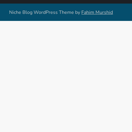
Niche Blog WordPress Theme by
Fahim Murshid