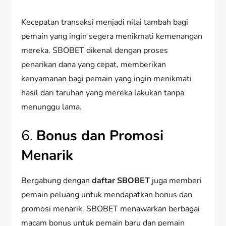
Kecepatan transaksi menjadi nilai tambah bagi
pemain yang ingin segera menikmati kemenangan
mereka. SBOBET dikenal dengan proses
penarikan dana yang cepat, memberikan
kenyamanan bagi pemain yang ingin menikmati
hasil dari taruhan yang mereka lakukan tanpa
menunggu lama.
6.
Bonus dan Promosi
Menarik
Bergabung dengan
daftar SBOBET
juga memberi
pemain peluang untuk mendapatkan bonus dan
promosi menarik. SBOBET menawarkan berbagai
macam bonus untuk pemain baru dan pemain