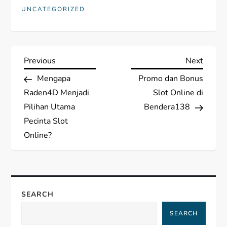
UNCATEGORIZED
P
Previous
Next
Previous
Next
Post
Post
Mengapa
Promo dan Bonus
o
Raden4D Menjadi
Slot Online di
s
Pilihan Utama
Bendera138
Pecinta Slot
t
Online?
n
a
SEARCH
v
SEARCH