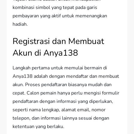
kombinasi simbol yang tepat pada garis
pembayaran yang aktif untuk memenangkan
hadiah.
Registrasi dan Membuat
Akun di Anya138
Langkah pertama untuk memulai bermain di
Anya138 adalah dengan mendaftar dan membuat
akun. Proses pendaftaran biasanya mudah dan
cepat. Calon pemain hanya perlu mengisi formulir
pendaftaran dengan informasi yang diperlukan,
seperti nama lengkap, alamat email, nomor
telepon, dan informasi lainnya sesuai dengan
ketentuan yang berlaku.