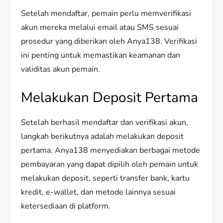
Setelah mendaftar, pemain perlu memverifikasi
akun mereka melalui email atau SMS sesuai
prosedur yang diberikan oleh Anya138. Verifikasi
ini penting untuk memastikan keamanan dan
validitas akun pemain.
Melakukan Deposit Pertama
Setelah berhasil mendaftar dan verifikasi akun,
langkah berikutnya adalah melakukan deposit
pertama. Anya138 menyediakan berbagai metode
pembayaran yang dapat dipilih oleh pemain untuk
melakukan deposit, seperti transfer bank, kartu
kredit, e-wallet, dan metode lainnya sesuai
ketersediaan di platform.