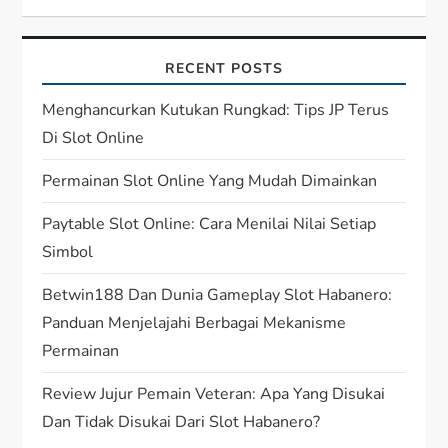
i
g
RECENT POSTS
a
Menghancurkan Kutukan Rungkad: Tips JP Terus
t
Di Slot Online
Permainan Slot Online Yang Mudah Dimainkan
i
Paytable Slot Online: Cara Menilai Nilai Setiap
o
Simbol
n
Betwin188 Dan Dunia Gameplay Slot Habanero:
Panduan Menjelajahi Berbagai Mekanisme
Permainan
Review Jujur Pemain Veteran: Apa Yang Disukai
Dan Tidak Disukai Dari Slot Habanero?