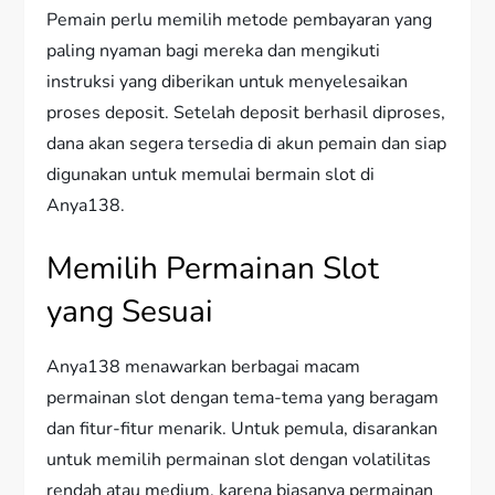
Pemain perlu memilih metode pembayaran yang
paling nyaman bagi mereka dan mengikuti
instruksi yang diberikan untuk menyelesaikan
proses deposit. Setelah deposit berhasil diproses,
dana akan segera tersedia di akun pemain dan siap
digunakan untuk memulai bermain slot di
Anya138.
Memilih Permainan Slot
yang Sesuai
Anya138 menawarkan berbagai macam
permainan slot dengan tema-tema yang beragam
dan fitur-fitur menarik. Untuk pemula, disarankan
untuk memilih permainan slot dengan volatilitas
rendah atau medium, karena biasanya permainan