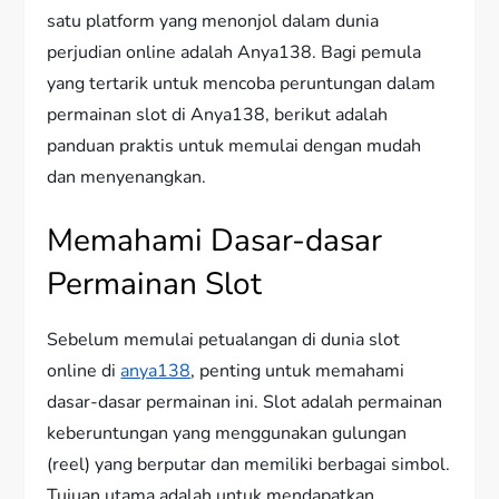
satu platform yang menonjol dalam dunia
perjudian online adalah Anya138. Bagi pemula
yang tertarik untuk mencoba peruntungan dalam
permainan slot di Anya138, berikut adalah
panduan praktis untuk memulai dengan mudah
dan menyenangkan.
Memahami Dasar-dasar
Permainan Slot
Sebelum memulai petualangan di dunia slot
online di
anya138
, penting untuk memahami
dasar-dasar permainan ini. Slot adalah permainan
keberuntungan yang menggunakan gulungan
(reel) yang berputar dan memiliki berbagai simbol.
Tujuan utama adalah untuk mendapatkan