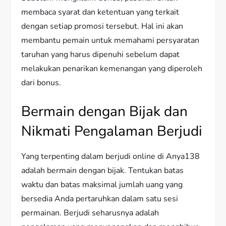
membaca syarat dan ketentuan yang terkait
dengan setiap promosi tersebut. Hal ini akan
membantu pemain untuk memahami persyaratan
taruhan yang harus dipenuhi sebelum dapat
melakukan penarikan kemenangan yang diperoleh
dari bonus.
Bermain dengan Bijak dan
Nikmati Pengalaman Berjudi
Yang terpenting dalam berjudi online di Anya138
adalah bermain dengan bijak. Tentukan batas
waktu dan batas maksimal jumlah uang yang
bersedia Anda pertaruhkan dalam satu sesi
permainan. Berjudi seharusnya adalah