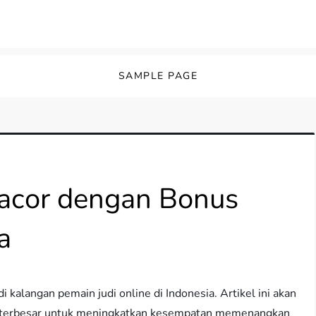
SAMPLE PAGE
Gacor dengan Bonus
a
di kalangan pemain judi online di Indonesia. Artikel ini akan
s terbesar untuk meningkatkan kesempatan memenangkan