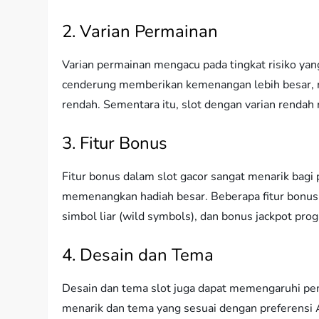
2. Varian Permainan
Varian permainan mengacu pada tingkat risiko yang
cenderung memberikan kemenangan lebih besar, m
rendah. Sementara itu, slot dengan varian rendah
3. Fitur Bonus
Fitur bonus dalam slot gacor sangat menarik bag
memenangkan hadiah besar. Beberapa fitur bonus y
simbol liar (wild symbols), dan bonus jackpot progr
4. Desain dan Tema
Desain dan tema slot juga dapat memengaruhi pen
menarik dan tema yang sesuai dengan preferens