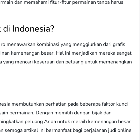
rmain dan memahami fitur-fitur permainan tanpa harus
di Indonesia?
nero menawarkan kombinasi yang menggiurkan dari grafis
inan kemenangan besar. Hal ini menjadikan mereka sangat
esia yang mencari keseruan dan peluang untuk memenangkan
onesia membutuhkan perhatian pada beberapa faktor kunci
desain permainan. Dengan memilih dengan bijak dan
eningkatkan peluang Anda untuk meraih kemenangan besar
 semoga artikel ini bermanfaat bagi perjalanan judi online