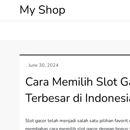
Skip
My Shop
to
content
Cara Memilih Slot 
Terbesar di Indonesi
Slot gacor telah menjadi salah satu pilihan favorit 
membahas cara memilih slot gacor dengan bonu