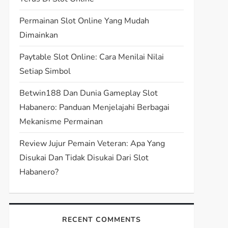
Permainan Slot Online Yang Mudah
Dimainkan
Paytable Slot Online: Cara Menilai Nilai
Setiap Simbol
Betwin188 Dan Dunia Gameplay Slot
Habanero: Panduan Menjelajahi Berbagai
Mekanisme Permainan
Review Jujur Pemain Veteran: Apa Yang
Disukai Dan Tidak Disukai Dari Slot
Habanero?
RECENT COMMENTS