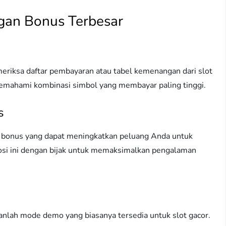
ngan Bonus Terbesar
riksa daftar pembayaran atau tabel kemenangan dari slot
memahami kombinasi simbol yang membayar paling tinggi.
s
n bonus yang dapat meningkatkan peluang Anda untuk
si ini dengan bijak untuk memaksimalkan pengalaman
lah mode demo yang biasanya tersedia untuk slot gacor.