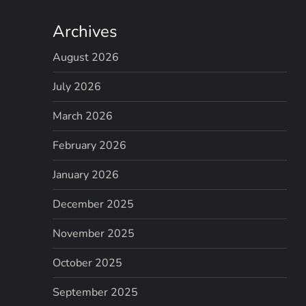
a
Archives
v
August 2026
i
July 2026
g
March 2026
February 2026
a
January 2026
t
December 2025
i
November 2025
o
October 2025
n
September 2025