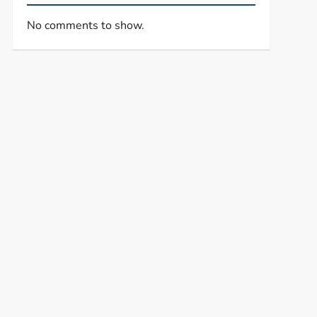
No comments to show.