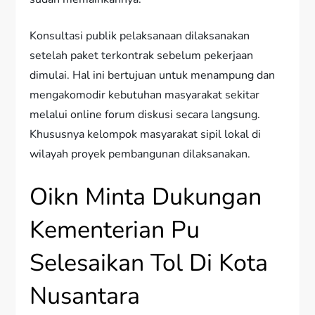
Konsultasi publik pelaksanaan dilaksanakan
setelah paket terkontrak sebelum pekerjaan
dimulai. Hal ini bertujuan untuk menampung dan
mengakomodir kebutuhan masyarakat sekitar
melalui online forum diskusi secara langsung.
Khususnya kelompok masyarakat sipil lokal di
wilayah proyek pembangunan dilaksanakan.
Oikn Minta Dukungan
Kementerian Pu
Selesaikan Tol Di Kota
Nusantara