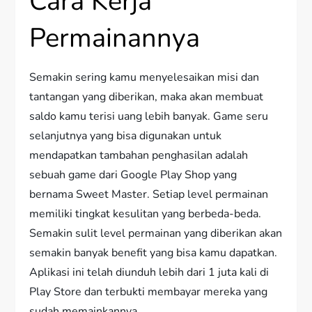
Cara Kerja
Permainannya
Semakin sering kamu menyelesaikan misi dan
tantangan yang diberikan, maka akan membuat
saldo kamu terisi uang lebih banyak. Game seru
selanjutnya yang bisa digunakan untuk
mendapatkan tambahan penghasilan adalah
sebuah game dari Google Play Shop yang
bernama Sweet Master. Setiap level permainan
memiliki tingkat kesulitan yang berbeda-beda.
Semakin sulit level permainan yang diberikan akan
semakin banyak benefit yang bisa kamu dapatkan.
Aplikasi ini telah diunduh lebih dari 1 juta kali di
Play Store dan terbukti membayar mereka yang
sudah memainkannya.