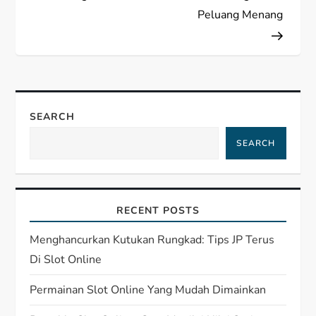
Peluang Menang
n
a
v
SEARCH
i
SEARCH
g
a
RECENT POSTS
t
Menghancurkan Kutukan Rungkad: Tips JP Terus
i
Di Slot Online
o
Permainan Slot Online Yang Mudah Dimainkan