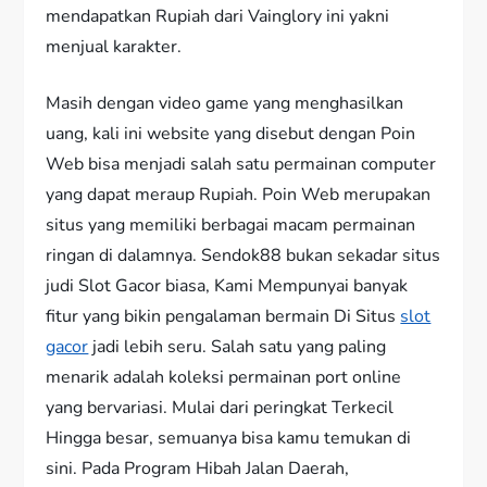
mendapatkan Rupiah dari Vainglory ini yakni
menjual karakter.
Masih dengan video game yang menghasilkan
uang, kali ini website yang disebut dengan Poin
Web bisa menjadi salah satu permainan computer
yang dapat meraup Rupiah. Poin Web merupakan
situs yang memiliki berbagai macam permainan
ringan di dalamnya. Sendok88 bukan sekadar situs
judi Slot Gacor biasa, Kami Mempunyai banyak
fitur yang bikin pengalaman bermain Di Situs
slot
gacor
jadi lebih seru. Salah satu yang paling
menarik adalah koleksi permainan port online
yang bervariasi. Mulai dari peringkat Terkecil
Hingga besar, semuanya bisa kamu temukan di
sini. Pada Program Hibah Jalan Daerah,