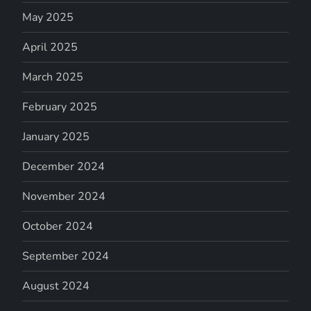
May 2025
April 2025
March 2025
February 2025
January 2025
December 2024
November 2024
October 2024
September 2024
August 2024