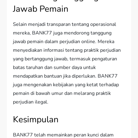
Jawab Pemain
Selain menjadi transparan tentang operasional
mereka, BANK77 juga mendorong tanggung
jawab pemain dalam perjudian online. Mereka
menyediakan informasi tentang praktik perjudian
yang bertanggung jawab, termasuk pengaturan
batas taruhan dan sumber daya untuk
mendapatkan bantuan jika diperlukan. BANK77
juga mengenakan kebijakan yang ketat terhadap
pemain di bawah umur dan melarang praktik
perjudian ilegal.
Kesimpulan
BANK77 telah memainkan peran kunci dalam