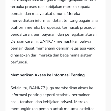
terbuka proses dan kebijakan mereka kepada
pemain dan masyarakat umum. Mereka
menyediakan informasi detail tentang bagaimana
platform mereka beroperasi, termasuk prosedur
pendaftaran, pembayaran, dan penegakan aturan.
Dengan cara ini, BANK77 memastikan bahwa
pemain dapat memahami dengan jelas apa yang
diharapkan dari mereka dan bagaimana sistem
berfungsi.
Memberikan Akses ke Informasi Penting
Selain itu, BANK77 juga memberikan akses ke
informasi penting seperti statistik permainan,
hasil taruhan, dan kebijakan privasi. Mereka
memungkinkan pemain untuk melacak aktivitas