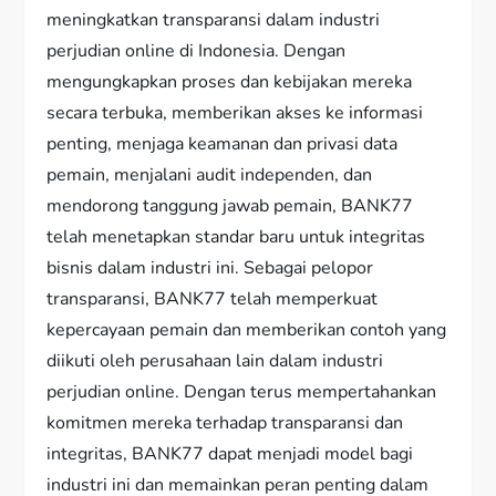
meningkatkan transparansi dalam industri
perjudian online di Indonesia. Dengan
mengungkapkan proses dan kebijakan mereka
secara terbuka, memberikan akses ke informasi
penting, menjaga keamanan dan privasi data
pemain, menjalani audit independen, dan
mendorong tanggung jawab pemain, BANK77
telah menetapkan standar baru untuk integritas
bisnis dalam industri ini. Sebagai pelopor
transparansi, BANK77 telah memperkuat
kepercayaan pemain dan memberikan contoh yang
diikuti oleh perusahaan lain dalam industri
perjudian online. Dengan terus mempertahankan
komitmen mereka terhadap transparansi dan
integritas, BANK77 dapat menjadi model bagi
industri ini dan memainkan peran penting dalam