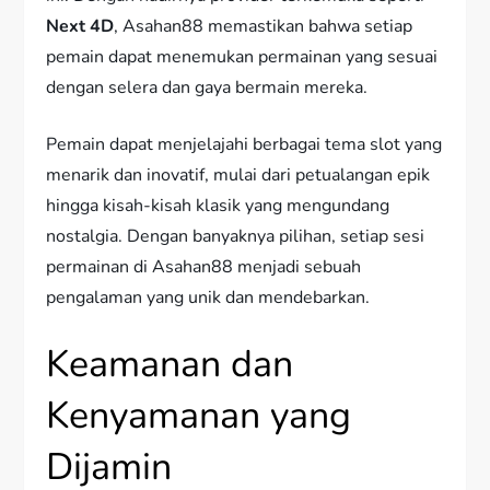
Next 4D
, Asahan88 memastikan bahwa setiap
pemain dapat menemukan permainan yang sesuai
dengan selera dan gaya bermain mereka.
Pemain dapat menjelajahi berbagai tema slot yang
menarik dan inovatif, mulai dari petualangan epik
hingga kisah-kisah klasik yang mengundang
nostalgia. Dengan banyaknya pilihan, setiap sesi
permainan di Asahan88 menjadi sebuah
pengalaman yang unik dan mendebarkan.
Keamanan dan
Kenyamanan yang
Dijamin