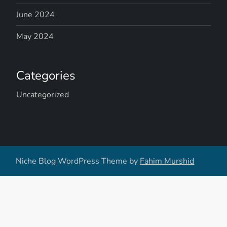
June 2024
May 2024
Categories
Uncategorized
Niche Blog WordPress Theme by
Fahim Murshid