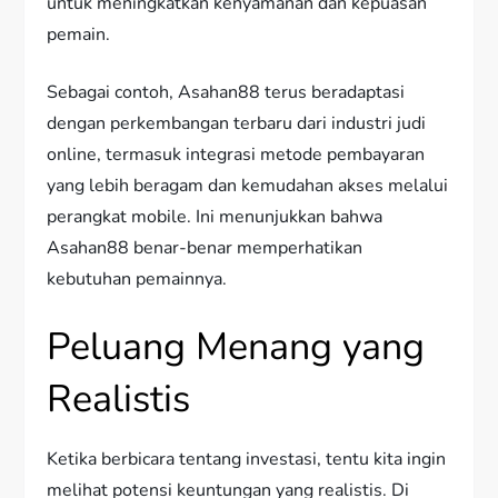
untuk meningkatkan kenyamanan dan kepuasan
pemain.
Sebagai contoh, Asahan88 terus beradaptasi
dengan perkembangan terbaru dari industri judi
online, termasuk integrasi metode pembayaran
yang lebih beragam dan kemudahan akses melalui
perangkat mobile. Ini menunjukkan bahwa
Asahan88 benar-benar memperhatikan
kebutuhan pemainnya.
Peluang Menang yang
Realistis
Ketika berbicara tentang investasi, tentu kita ingin
melihat potensi keuntungan yang realistis. Di