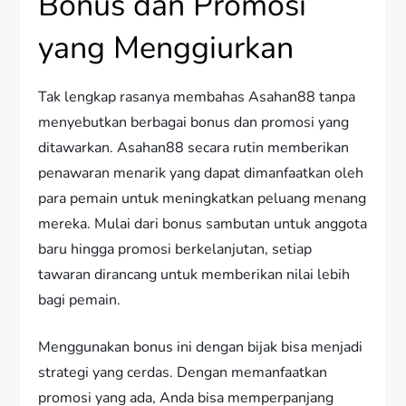
Bonus dan Promosi
yang Menggiurkan
Tak lengkap rasanya membahas Asahan88 tanpa
menyebutkan berbagai bonus dan promosi yang
ditawarkan. Asahan88 secara rutin memberikan
penawaran menarik yang dapat dimanfaatkan oleh
para pemain untuk meningkatkan peluang menang
mereka. Mulai dari bonus sambutan untuk anggota
baru hingga promosi berkelanjutan, setiap
tawaran dirancang untuk memberikan nilai lebih
bagi pemain.
Menggunakan bonus ini dengan bijak bisa menjadi
strategi yang cerdas. Dengan memanfaatkan
promosi yang ada, Anda bisa memperpanjang