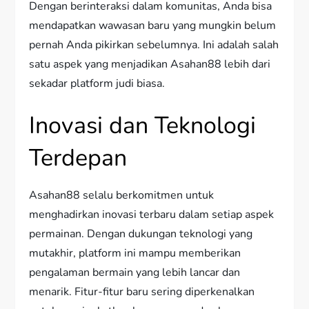
Dengan berinteraksi dalam komunitas, Anda bisa
mendapatkan wawasan baru yang mungkin belum
pernah Anda pikirkan sebelumnya. Ini adalah salah
satu aspek yang menjadikan Asahan88 lebih dari
sekadar platform judi biasa.
Inovasi dan Teknologi
Terdepan
Asahan88 selalu berkomitmen untuk
menghadirkan inovasi terbaru dalam setiap aspek
permainan. Dengan dukungan teknologi yang
mutakhir, platform ini mampu memberikan
pengalaman bermain yang lebih lancar dan
menarik. Fitur-fitur baru sering diperkenalkan