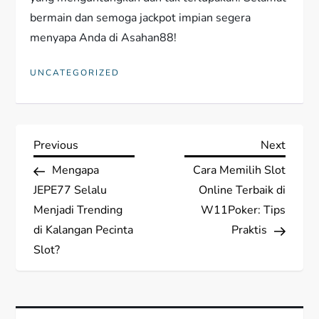
bermain dan semoga jackpot impian segera
menyapa Anda di Asahan88!
UNCATEGORIZED
P
Previous
Next
Previous
Next
Post
Post
Mengapa
Cara Memilih Slot
o
JEPE77 Selalu
Online Terbaik di
s
Menjadi Trending
W11Poker: Tips
di Kalangan Pecinta
Praktis
t
Slot?
n
a