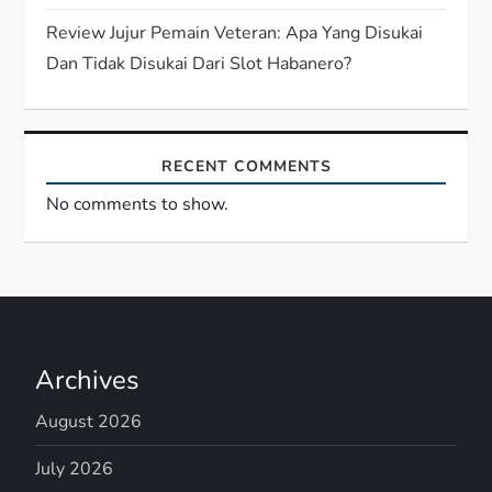
Review Jujur Pemain Veteran: Apa Yang Disukai
Dan Tidak Disukai Dari Slot Habanero?
RECENT COMMENTS
No comments to show.
Archives
August 2026
July 2026