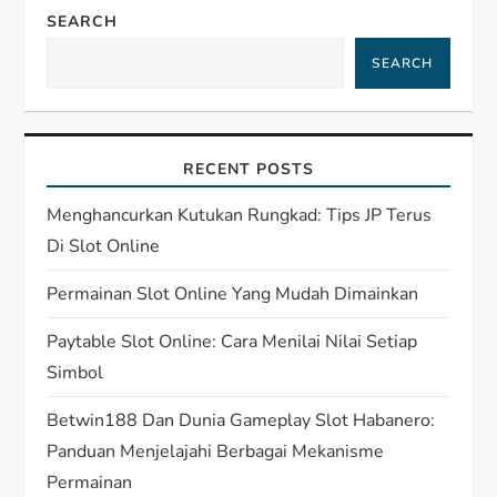
SEARCH
v
SEARCH
i
g
RECENT POSTS
a
Menghancurkan Kutukan Rungkad: Tips JP Terus
t
Di Slot Online
Permainan Slot Online Yang Mudah Dimainkan
i
Paytable Slot Online: Cara Menilai Nilai Setiap
o
Simbol
n
Betwin188 Dan Dunia Gameplay Slot Habanero:
Panduan Menjelajahi Berbagai Mekanisme
Permainan