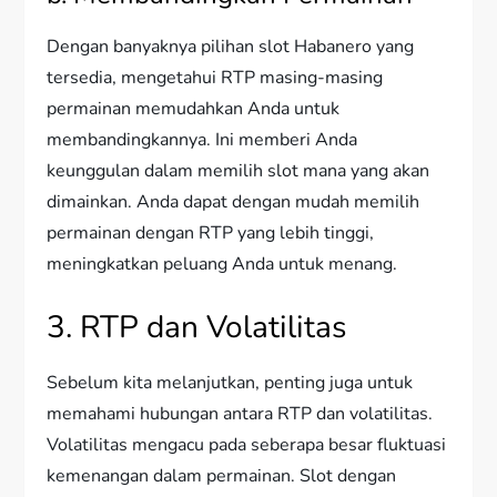
Dengan banyaknya pilihan slot Habanero yang
tersedia, mengetahui RTP masing-masing
permainan memudahkan Anda untuk
membandingkannya. Ini memberi Anda
keunggulan dalam memilih slot mana yang akan
dimainkan. Anda dapat dengan mudah memilih
permainan dengan RTP yang lebih tinggi,
meningkatkan peluang Anda untuk menang.
3. RTP dan Volatilitas
Sebelum kita melanjutkan, penting juga untuk
memahami hubungan antara RTP dan volatilitas.
Volatilitas mengacu pada seberapa besar fluktuasi
kemenangan dalam permainan. Slot dengan