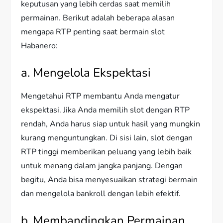
keputusan yang lebih cerdas saat memilih
permainan. Berikut adalah beberapa alasan
mengapa RTP penting saat bermain slot
Habanero:
a. Mengelola Ekspektasi
Mengetahui RTP membantu Anda mengatur
ekspektasi. Jika Anda memilih slot dengan RTP
rendah, Anda harus siap untuk hasil yang mungkin
kurang menguntungkan. Di sisi lain, slot dengan
RTP tinggi memberikan peluang yang lebih baik
untuk menang dalam jangka panjang. Dengan
begitu, Anda bisa menyesuaikan strategi bermain
dan mengelola bankroll dengan lebih efektif.
b. Membandingkan Permainan