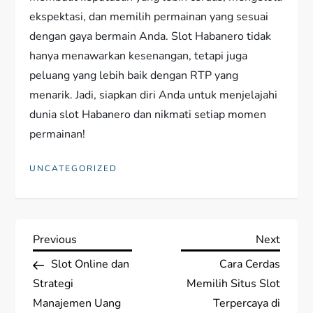
ekspektasi, dan memilih permainan yang sesuai
dengan gaya bermain Anda. Slot Habanero tidak
hanya menawarkan kesenangan, tetapi juga
peluang yang lebih baik dengan RTP yang
menarik. Jadi, siapkan diri Anda untuk menjelajahi
dunia slot Habanero dan nikmati setiap momen
permainan!
UNCATEGORIZED
P
Previous
Next
Previous
Next
Post
Post
Slot Online dan
Cara Cerdas
o
Strategi
Memilih Situs Slot
s
Manajemen Uang
Terpercaya di