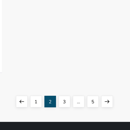
Previous
Page
Page
Page
Page
Next
1
2
3
…
5
page
page