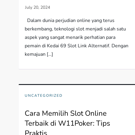
Dalam dunia perjudian online yang terus
berkembang, teknologi slot menjadi salah satu
aspek yang sangat menarik perhatian para
pemain di Kedai 69 Slot Link Alternatif. Dengan
kemajuan […]
UNCATEGORIZED
Cara Memilih Slot Online
Terbaik di W11Poker: Tips
Praktis