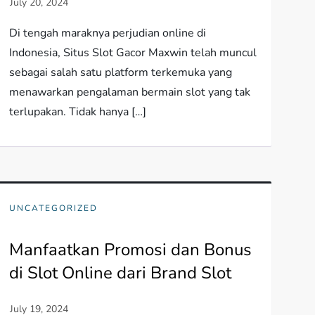
Di tengah maraknya perjudian online di
Indonesia, Situs Slot Gacor Maxwin telah muncul
sebagai salah satu platform terkemuka yang
menawarkan pengalaman bermain slot yang tak
terlupakan. Tidak hanya […]
UNCATEGORIZED
Manfaatkan Promosi dan Bonus
di Slot Online dari Brand Slot