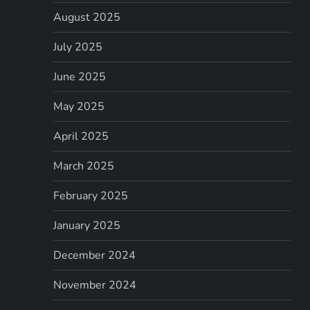
i
August 2025
o
July 2025
n
June 2025
May 2025
April 2025
March 2025
February 2025
January 2025
December 2024
November 2024