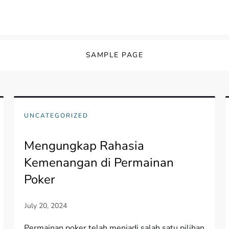
SAMPLE PAGE
UNCATEGORIZED
Mengungkap Rahasia
Kemenangan di Permainan
Poker
Permainan poker telah menjadi salah satu pilihan