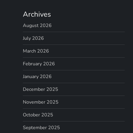
t
Archives
s
August 2026
p
July 2026
March 2026
a
February 2026
g
January 2026
i
December 2025
n
November 2025
a
October 2025
t
September 2025