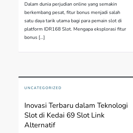
Dalam dunia perjudian online yang semakin
berkembang pesat, fitur bonus menjadi salah
satu daya tarik utama bagi para pemain slot di
platform IDR168 Slot. Mengapa eksplorasi fitur
bonus […]
UNCATEGORIZED
Inovasi Terbaru dalam Teknologi
Slot di Kedai 69 Slot Link
Alternatif